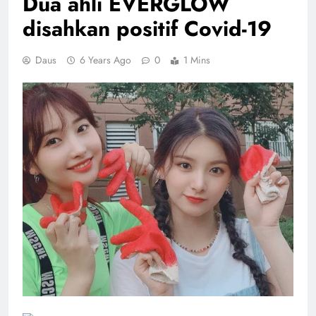
Dua ahli EVERGLOW
disahkan positif Covid-19
Daus
6 Years Ago
0
1 Mins