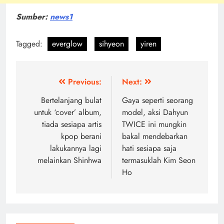
Sumber:
news1
Tagged:
everglow
sihyeon
yiren
Post
Previous:
Next:
navigation
Bertelanjang bulat
Gaya seperti seorang
untuk ‘cover’ album,
model, aksi Dahyun
tiada sesiapa artis
TWICE ini mungkin
kpop berani
bakal mendebarkan
lakukannya lagi
hati sesiapa saja
melainkan Shinhwa
termasuklah Kim Seon
Ho