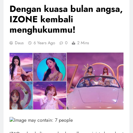
Dengan kuasa bulan angsa,
IZONE kembali
menghukummu!
Daus
6 Years Ago
0
2 Mins