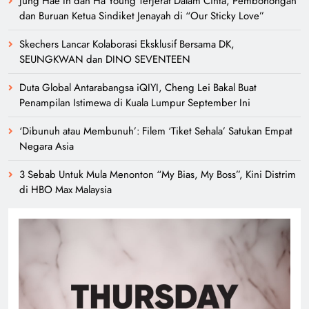
Jung Hae In dan Ha Young Terjerat Dalam Cinta, Pembohongan
dan Buruan Ketua Sindiket Jenayah di “Our Sticky Love”
Skechers Lancar Kolaborasi Eksklusif Bersama DK,
SEUNGKWAN dan DINO SEVENTEEN
Duta Global Antarabangsa iQIYI, Cheng Lei Bakal Buat
Penampilan Istimewa di Kuala Lumpur September Ini
‘Dibunuh atau Membunuh’: Filem ‘Tiket Sehala’ Satukan Empat
Negara Asia
3 Sebab Untuk Mula Menonton “My Bias, My Boss”, Kini Distrim
di HBO Max Malaysia