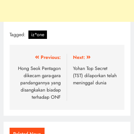
Tagged:
iz*one
Post
Previous:
Next:
navigation
Hong Seok Pentagon
Yohan Top Secret
dikecam gara-gara
(TST) dilaporkan telah
pandangannya yang
meninggal dunia
disangkakan biadap
terhadap ONF
Related News