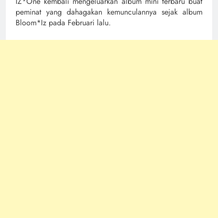
IZ*One kembali mengeluarkan album mini terbaru buat
peminat yang dahagakan kemunculannya sejak album
Bloom*Iz pada Februari lalu.