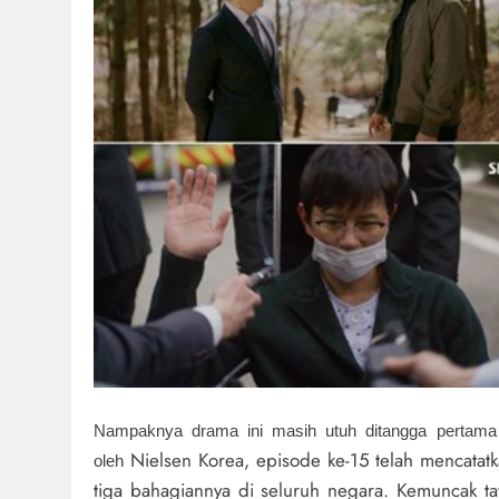
Nampaknya drama ini masih utuh ditangga pertama 
Nielsen Korea, episode ke-15 telah mencatat
oleh
tiga bahagiannya di seluruh negara. Kemuncak t