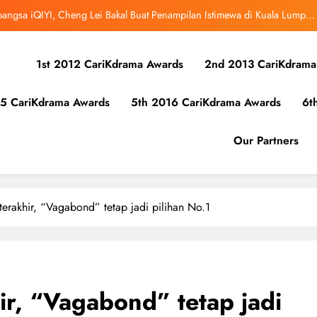
ibunuh atau Membunuh’: Filem ‘Tiket Sehala’ Satukan Empat Negara Asia
uk Mula Menonton “My Bias, My Boss”, Kini Distrim di HBO Max Malaysia
1st 2012 CariKdrama Awards
2nd 2013 CariKdrama
r Kolaborasi Eksklusif Bersama DK, SEUNGKWAN dan DINO SEVENTEEN
5 CariKdrama Awards
5th 2016 CariKdrama Awards
6t
bangsa iQIYI, Cheng Lei Bakal Buat Penampilan Istimewa di Kuala Lumpur
September Ini
ibunuh atau Membunuh’: Filem ‘Tiket Sehala’ Satukan Empat Negara Asia
Our Partners
uk Mula Menonton “My Bias, My Boss”, Kini Distrim di HBO Max Malaysia
erakhir, “Vagabond” tetap jadi pilihan No.1
ir, “Vagabond” tetap jadi