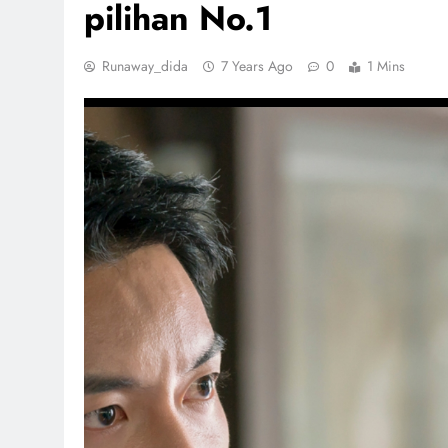
pilihan No.1
Runaway_dida
7 Years Ago
0
1 Mins