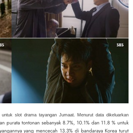
untuk slot drama tayangan Jumaat. Menurut data dikeluarkan
kan purata tontonan sebanyak 8.7%, 10.1% dan 11.8 % untuk
ayangannya yang mencecah 13.3% di bandaraya Korea turut