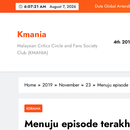
Skip
‘D
6:07:23 AM
August 7, 2026
to
content
3 Sebab Unt
Skechers Lanca
Kmania
4th 201
Duta Global Antara
Malaysian Critics Circle and Fans Society
Club (KMANIA)
‘D
3 Sebab Unt
Home
2019
November
23
Menuju episode t
KDRAMA
Menuju episode terakh