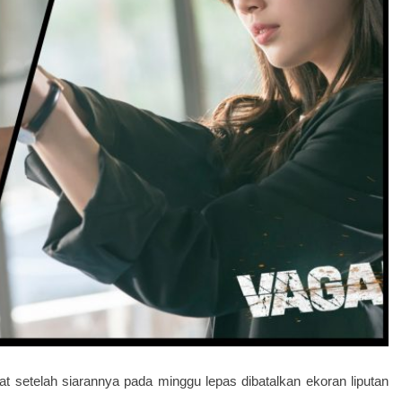
setelah siarannya pada minggu lepas dibatalkan ekoran liputan