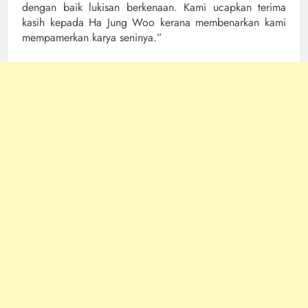
dengan baik lukisan berkenaan. Kami ucapkan terima
kasih kepada Ha Jung Woo kerana membenarkan kami
mempamerkan karya seninya.”