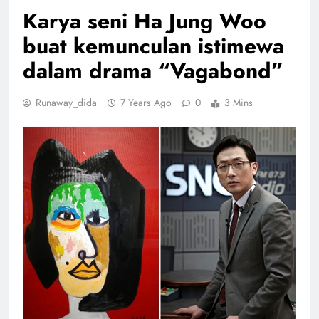
Karya seni Ha Jung Woo
buat kemunculan istimewa
dalam drama “Vagabond”
Runaway_dida
7 Years Ago
0
3 Mins