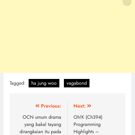
Tagged:
ha jung woo
vagabond
Post
Previous:
Next:
navigation
OCN umum drama
Oh!K (Ch394)
yang bakal tayang
Programming
dirangkaian itu pada
Highlights –