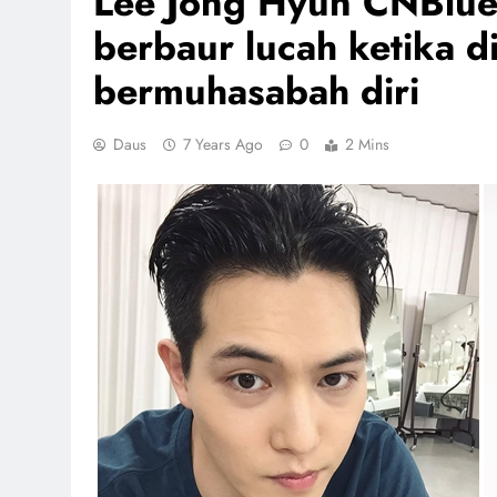
Lee Jong Hyun CNBlue
berbaur lucah ketika d
bermuhasabah diri
Daus
7 Years Ago
0
2 Mins