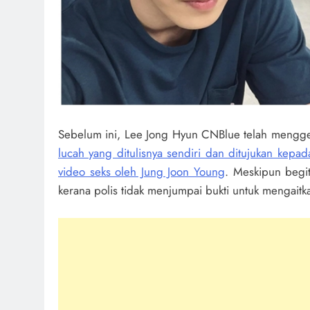
Sebelum ini, Lee Jong Hyun CNBlue telah meng
lucah yang ditulisnya sendiri dan ditujukan kep
video seks oleh Jung Joon Young
. Meskipun begi
kerana polis tidak menjumpai bukti untuk mengaitk