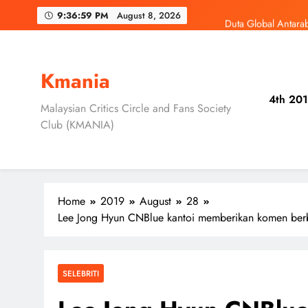
Skip
Duta Global Antara
9:37:00 PM
August 8, 2026
to
content
‘D
Jung Hae In dan
Kmania
4th 201
Skechers Lanca
Malaysian Critics Circle and Fans Society
Club (KMANIA)
Duta Global Antara
‘D
Home
2019
August
28
Lee Jong Hyun CNBlue kantoi memberikan komen berba
SELEBRITI