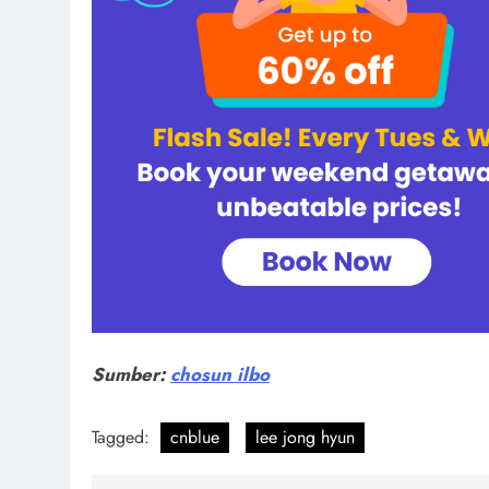
Sumber:
chosun ilbo
Tagged:
cnblue
lee jong hyun