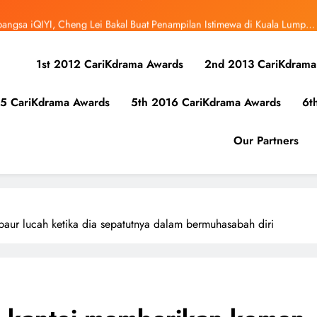
bangsa iQIYI, Cheng Lei Bakal Buat Penampilan Istimewa di Kuala Lumpur
September Ini
ibunuh atau Membunuh’: Filem ‘Tiket Sehala’ Satukan Empat Negara Asia
1st 2012 CariKdrama Awards
2nd 2013 CariKdrama
 Ha Young Terjerat Dalam Cinta, Pembohongan dan Buruan Ketua Sindiket
Jenayah di “Our Sticky Love”
5 CariKdrama Awards
5th 2016 CariKdrama Awards
6t
r Kolaborasi Eksklusif Bersama DK, SEUNGKWAN dan DINO SEVENTEEN
bangsa iQIYI, Cheng Lei Bakal Buat Penampilan Istimewa di Kuala Lumpur
Our Partners
September Ini
ibunuh atau Membunuh’: Filem ‘Tiket Sehala’ Satukan Empat Negara Asia
ur lucah ketika dia sepatutnya dalam bermuhasabah diri