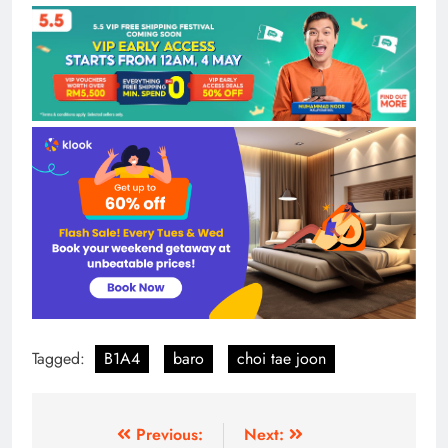
Tagged:
B1A4
baro
choi tae joon
Post
Previous:
Next: