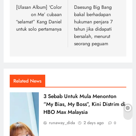
navigation
[Ulasan Album] ‘Color
Daesung Big Bang
on Me’ cubaan
bakal berhadapan
“selamat” Kang Daniel
hukuman penjara 7
untuk solo pertamanya
tahun jika didapati
bersalah, menurut
seorang peguam
Related News
3 Sebab Untuk Mula Menonton
“My Bias, My Boss”, Kini Distrim di
HBO Max Malaysia
runaway_dida
2 days ago
0