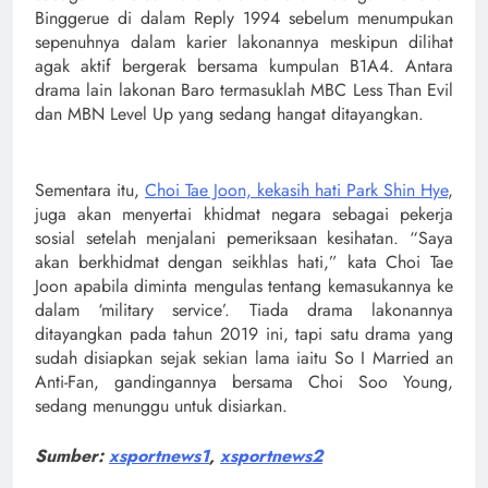
Binggerue di dalam Reply 1994 sebelum menumpukan
sepenuhnya dalam karier lakonannya meskipun dilihat
agak aktif bergerak bersama kumpulan B1A4. Antara
drama lain lakonan Baro termasuklah MBC Less Than Evil
dan MBN Level Up yang sedang hangat ditayangkan.
Sementara itu,
Choi Tae Joon, kekasih hati Park Shin Hye
,
juga akan menyertai khidmat negara sebagai pekerja
sosial setelah menjalani pemeriksaan kesihatan. “Saya
akan berkhidmat dengan seikhlas hati,” kata Choi Tae
Joon apabila diminta mengulas tentang kemasukannya ke
dalam ‘military service’. Tiada drama lakonannya
ditayangkan pada tahun 2019 ini, tapi satu drama yang
sudah disiapkan sejak sekian lama iaitu So I Married an
Anti-Fan, gandingannya bersama Choi Soo Young,
sedang menunggu untuk disiarkan.
Sumber:
xsportnews1
,
xsportnews2