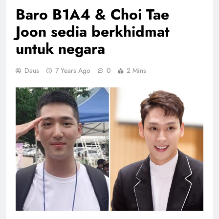
Baro B1A4 & Choi Tae
Joon sedia berkhidmat
untuk negara
Daus
7 Years Ago
0
2 Mins