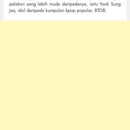
pelakon yang lebih muda daripadanya, iaitu Yook Sung
Jae, idol daripada kumpulan kpop popular, BTOB.