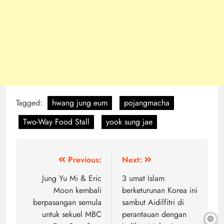
Tagged:
hwang jung eum
pojangmacha
Two-Way Food Stall
yook sung jae
Post
Previous:
Next:
navigation
Jung Yu Mi & Eric
3 umat Islam
Moon kembali
berketurunan Korea ini
berpasangan semula
sambut Aidilfitri di
untuk sekuel MBC
perantauan dengan