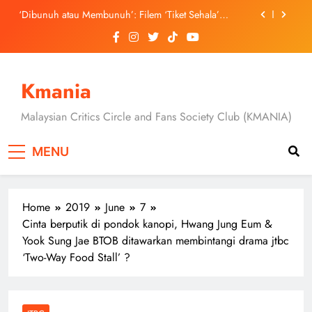
Skip
September Ini
‘Dibunuh atau Membunuh’: Filem ‘Tiket Sehala’
to
Satukan Empat Negara Asia
content
3 Sebab Untuk Mula Menonton “My Bias, My Boss”,
Kini Distrim di HBO Max Malaysia
Skechers Lancar Kolaborasi Eksklusif Bersama DK,
SEUNGKWAN dan DINO SEVENTEEN
Kmania
Duta Global Antarabangsa iQIYI, Cheng Lei Bakal
Buat Penampilan Istimewa di Kuala Lumpur
Malaysian Critics Circle and Fans Society Club (KMANIA)
September Ini
‘Dibunuh atau Membunuh’: Filem ‘Tiket Sehala’
Satukan Empat Negara Asia
MENU
3 Sebab Untuk Mula Menonton “My Bias, My Boss”,
Kini Distrim di HBO Max Malaysia
Home
2019
June
7
Cinta berputik di pondok kanopi, Hwang Jung Eum &
Yook Sung Jae BTOB ditawarkan membintangi drama jtbc
‘Two-Way Food Stall’ ?