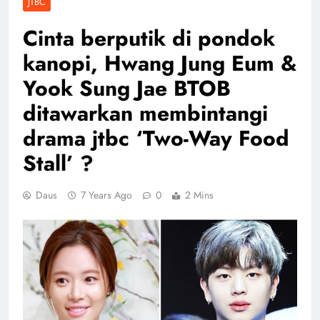
JTBC
Cinta berputik di pondok
kanopi, Hwang Jung Eum &
Yook Sung Jae BTOB
ditawarkan membintangi
drama jtbc ‘Two-Way Food
Stall’ ?
Daus
7 Years Ago
0
2 Mins