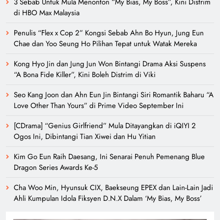
3 Sebab Untuk Mula Menonton “My Bias, My Boss”, Kini Distrim
di HBO Max Malaysia
Penulis “Flex x Cop 2” Kongsi Sebab Ahn Bo Hyun, Jung Eun
Chae dan Yoo Seung Ho Pilihan Tepat untuk Watak Mereka
Kong Hyo Jin dan Jung Jun Won Bintangi Drama Aksi Suspens
“A Bona Fide Killer”, Kini Boleh Distrim di Viki
Seo Kang Joon dan Ahn Eun Jin Bintangi Siri Romantik Baharu “A
Love Other Than Yours” di Prime Video September Ini
[CDrama] “Genius Girlfriend” Mula Ditayangkan di iQIYI 2
Ogos Ini, Dibintangi Tian Xiwei dan Hu Yitian
Kim Go Eun Raih Daesang, Ini Senarai Penuh Pemenang Blue
Dragon Series Awards Ke-5
Cha Woo Min, Hyunsuk CIX, Baekseung EPEX dan Lain-Lain Jadi
Ahli Kumpulan Idola Fiksyen D.N.X Dalam ‘My Bias, My Boss’