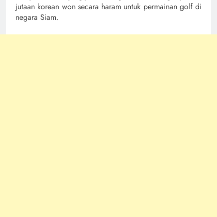
jutaan korean won secara haram untuk permainan golf di
negara Siam.