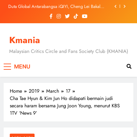
Skip
September Ini
‘Dibunuh atau Membunuh’: Filem ‘Tiket Sehala’
to
Satukan Empat Negara Asia
content
3 Sebab Untuk Mula Menonton “My Bias, My Boss”,
Kini Distrim di HBO Max Malaysia
Skechers Lancar Kolaborasi Eksklusif Bersama DK,
SEUNGKWAN dan DINO SEVENTEEN
Kmania
Duta Global Antarabangsa iQIYI, Cheng Lei Bakal
Buat Penampilan Istimewa di Kuala Lumpur
Malaysian Critics Circle and Fans Society Club (KMANIA)
September Ini
‘Dibunuh atau Membunuh’: Filem ‘Tiket Sehala’
Satukan Empat Negara Asia
MENU
3 Sebab Untuk Mula Menonton “My Bias, My Boss”,
Kini Distrim di HBO Max Malaysia
Home
2019
March
17
Cha Tae Hyun & Kim Jun Ho didapati bermain judi
secara haram bersama Jung Joon Young, menurut KBS
1TV ‘News 9’