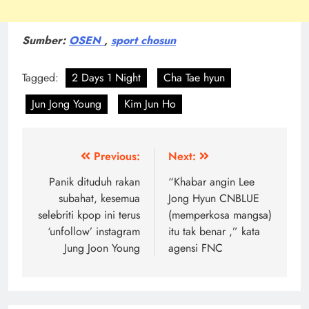
Sumber:
OSEN
,
sport chosun
Tagged:
2 Days 1 Night
Cha Tae hyun
Jun Jong Young
Kim Jun Ho
Post
Previous:
Next:
navigation
Panik dituduh rakan
“Khabar angin Lee
subahat, kesemua
Jong Hyun CNBLUE
selebriti kpop ini terus
(memperkosa mangsa)
‘unfollow’ instagram
itu tak benar ,” kata
Jung Joon Young
agensi FNC