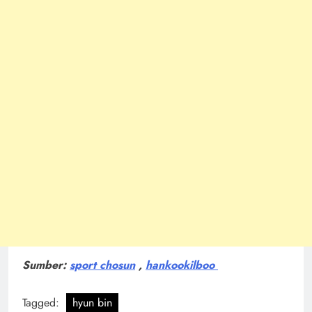
Sumber:
sport chosun
,
hankookilboo
Tagged:
hyun bin