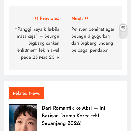
Post
Previous:
Next:
navigation
“Panggil saya bila-bila
Petisyen peminat agar
masa saja” – Seungri
Seungri digugurkan
BigBang sahkan
dari Bigbang undang
‘enlistment’ lebih awal
pelbagai pendapat
pada 25 Mac 2019
Related News
Dari Romantik ke Aksi — Ini
Barisan Drama Korea tvN
Sepanjang 2026!