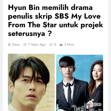
Hyun Bin memilih drama
penulis skrip SBS My Love
From The Star untuk projek
seterusnya ?
Daus
7 Years Ago
0
3 Mins