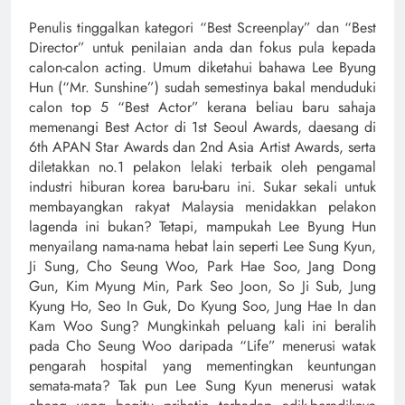
Penulis tinggalkan kategori “Best Screenplay” dan “Best
Director” untuk penilaian anda dan fokus pula kepada
calon-calon acting. Umum diketahui bahawa Lee Byung
Hun (“Mr. Sunshine”) sudah semestinya bakal menduduki
calon top 5 “Best Actor” kerana beliau baru sahaja
memenangi Best Actor di 1st Seoul Awards, daesang di
6th APAN Star Awards dan 2nd Asia Artist Awards, serta
diletakkan no.1 pelakon lelaki terbaik oleh pengamal
industri hiburan korea baru-baru ini. Sukar sekali untuk
membayangkan rakyat Malaysia menidakkan pelakon
lagenda ini bukan? Tetapi, mampukah Lee Byung Hun
menyailang nama-nama hebat lain seperti Lee Sung Kyun,
Ji Sung, Cho Seung Woo, Park Hae Soo, Jang Dong
Gun, Kim Myung Min, Park Seo Joon, So Ji Sub, Jung
Kyung Ho, Seo In Guk, Do Kyung Soo, Jung Hae In dan
Kam Woo Sung? Mungkinkah peluang kali ini beralih
pada Cho Seung Woo daripada “Life” menerusi watak
pengarah hospital yang mementingkan keuntungan
semata-mata? Tak pun Lee Sung Kyun menerusi watak