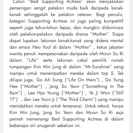
Calon “Best Supporting Actress” akan menyaksikan
persaingan sengit pelakon muda baik daripada kanak-
kanak sehinggalah ke pelakon veteran. Bagi penulis,
kategori Supporting Actress ini juga paling kompetitif
seperti juga tahun-tahun lepas, dan mungkin didominasi
oleh pelakon-pelakon daripada drama “Mother”. Siapa
dapat lupakan lakonan kanak-kanak yang didera mental
dan emosi Heo Yool di dalam “Mother” , ketua jabatan
wanita penuh mempesonakan daripada oleh Moon So Ri
dalam “Life” serta lakonan cekal pemilik rumah
tumpangan Kim Min Jung di dalam “Mr.Sunshine” yang
mampu untuk menempatkan mereka dalam top 5. Tak
dilupa juga, Go Ah Sung (“Life On Mars”) , Go Sung
Hee (“Mother”) , Jang So Yeon (“Something In The
Rain”) , Lee Hye Young (“Mother”) , Ye Ji Won (“Still
17”) , dan Lee Yoon Ji (“The Third Charm”) yang mampu
menidakkan mereka untuk tersenarai. Untuk rekod, hanya
Kim Min Jung, Jang So Yeon dan Moon So Ri saja
pernah memenangi Best Supporting Actress di dalam
beberapa siri anugerah sebelum ini.