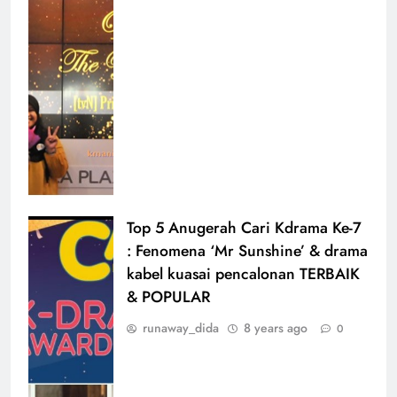
Top 5 Anugerah Cari Kdrama Ke-7
: Fenomena ‘Mr Sunshine’ & drama
kabel kuasai pencalonan TERBAIK
& POPULAR
runaway_dida
8 years ago
0