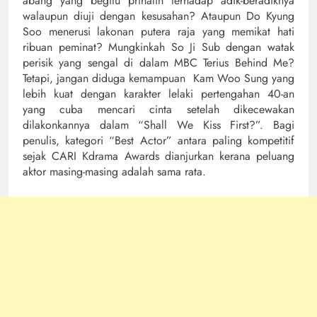
abang yang begitu prihatin terhadap adik-beradiknya
walaupun diuji dengan kesusahan? Ataupun Do Kyung
Soo menerusi lakonan putera raja yang memikat hati
ribuan peminat? Mungkinkah So Ji Sub dengan watak
perisik yang sengal di dalam MBC Terius Behind Me?
Tetapi, jangan diduga kemampuan Kam Woo Sung yang
lebih kuat dengan karakter lelaki pertengahan 40-an
yang cuba mencari cinta setelah dikecewakan
dilakonkannya dalam “Shall We Kiss First?”. Bagi
penulis, kategori “Best Actor” antara paling kompetitif
sejak CARI Kdrama Awards dianjurkan kerana peluang
aktor masing-masing adalah sama rata.