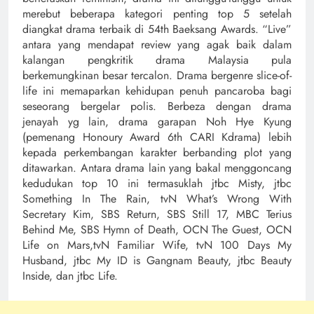
merebut beberapa kategori penting top 5 setelah
diangkat drama terbaik di 54th Baeksang Awards. “Live”
antara yang mendapat review yang agak baik dalam
kalangan pengkritik drama Malaysia pula
berkemungkinan besar tercalon. Drama bergenre slice-of-
life ini memaparkan
kehidupan penuh pancaroba bagi
seseorang bergelar polis. Berbeza dengan drama
jenayah yg lain, drama garapan Noh Hye Kyung
(pemenang Honoury Award 6th CARI Kdrama) lebih
kepada perkembangan karakter berbanding plot yang
ditawarkan.
Antara drama lain yang bakal menggoncang
kedudukan top 10 ini termasuklah jtbc Misty, jtbc
Something In The Rain, tvN What’s Wrong With
Secretary Kim, SBS Return, SBS Still 17, MBC Terius
Behind Me, SBS Hymn of Death, OCN The Guest, OCN
Life on Mars,tvN Familiar Wife, tvN 100 Days My
Husband, jtbc My ID is Gangnam Beauty, jtbc Beauty
Inside, dan jtbc Life.