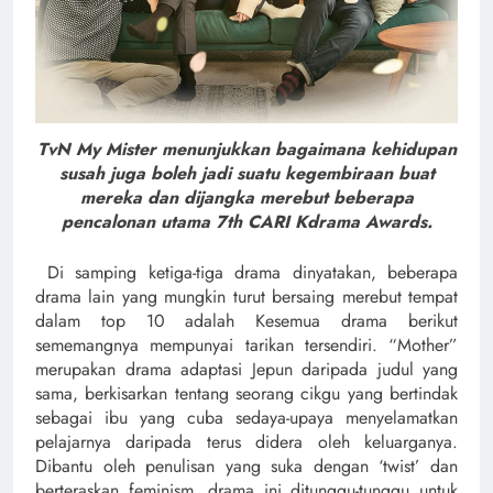
TvN My Mister menunjukkan bagaimana kehidupan
susah juga boleh jadi suatu kegembiraan buat
mereka dan dijangka merebut beberapa
pencalonan utama 7th CARI Kdrama Awards.
Di samping ketiga-tiga drama dinyatakan, beberapa
drama lain yang mungkin turut bersaing merebut tempat
dalam top 10 adalah Kesemua drama berikut
sememangnya mempunyai tarikan tersendiri. “Mother”
merupakan drama adaptasi Jepun daripada judul yang
sama, berkisarkan tentang seorang cikgu yang bertindak
sebagai ibu yang cuba sedaya-upaya menyelamatkan
pelajarnya daripada terus didera oleh keluarganya.
Dibantu oleh penulisan yang suka dengan ‘twist’ dan
berteraskan feminism, drama ini ditunggu-tunggu untuk