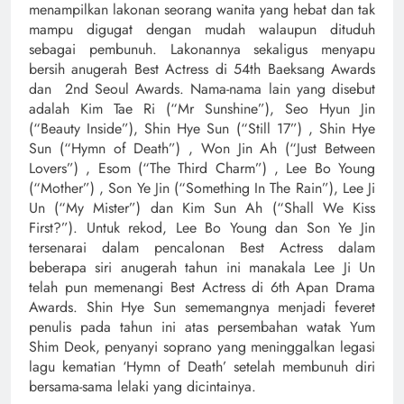
menampilkan lakonan seorang wanita yang hebat dan tak
mampu digugat dengan mudah walaupun dituduh
sebagai pembunuh. Lakonannya sekaligus menyapu
bersih anugerah Best Actress di 54th Baeksang Awards
dan 2nd Seoul Awards. Nama-nama lain yang disebut
adalah Kim Tae Ri (“Mr Sunshine”), Seo Hyun Jin
(“Beauty Inside”), Shin Hye Sun (“Still 17”) , Shin Hye
Sun (“Hymn of Death”) , Won Jin Ah (“Just Between
Lovers”) , Esom (“The Third Charm”) , Lee Bo Young
(“Mother”) , Son Ye Jin (“Something In The Rain”), Lee Ji
Un (“My Mister”) dan Kim Sun Ah (“Shall We Kiss
First?”). Untuk rekod, Lee Bo Young dan Son Ye Jin
tersenarai dalam pencalonan Best Actress dalam
beberapa siri anugerah tahun ini manakala Lee Ji Un
telah pun memenangi Best Actress di 6th Apan Drama
Awards. Shin Hye Sun sememangnya menjadi feveret
penulis pada tahun ini atas persembahan watak Yum
Shim Deok, penyanyi soprano yang meninggalkan legasi
lagu kematian ‘Hymn of Death’ setelah membunuh diri
bersama-sama lelaki yang dicintainya.