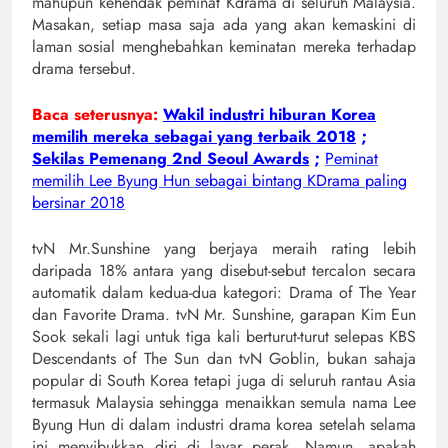
mahupun kehendak peminat Kdrama di seluruh Malaysia.
Masakan, setiap masa saja ada yang akan kemaskini di
laman sosial menghebahkan keminatan mereka terhadap
drama tersebut.
Baca seterusnya:
Wakil industri hiburan Korea
memilih mereka sebagai yang terbaik 2018
;
Sekilas Pemenang 2nd Seoul Awards
;
Peminat
memilih Lee Byung Hun sebagai bintang KDrama paling
bersinar 2018
tvN Mr.Sunshine yang berjaya meraih rating lebih
daripada 18% antara yang disebut-sebut tercalon secara
automatik dalam kedua-dua kategori: Drama of The Year
dan Favorite Drama. tvN Mr. Sunshine, garapan Kim Eun
Sook sekali lagi untuk tiga kali berturut-turut selepas KBS
Descendants of The Sun dan tvN Goblin, bukan sahaja
popular di South Korea tetapi juga di seluruh rantau Asia
termasuk Malaysia sehingga menaikkan semula nama Lee
Byung Hun di dalam industri drama korea setelah selama
ini menyibukkan diri di layar perak. Namun, apakah