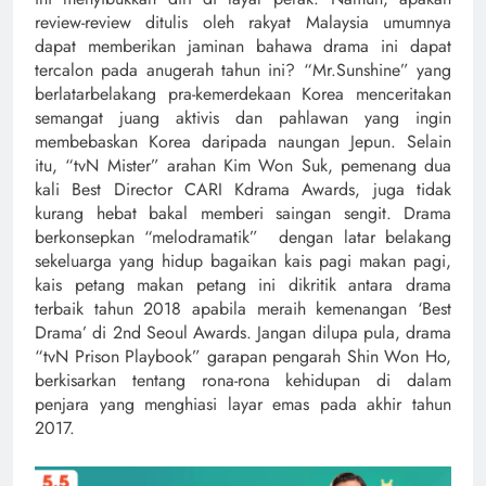
review-review ditulis oleh rakyat Malaysia umumnya
dapat memberikan jaminan bahawa drama ini dapat
tercalon pada anugerah tahun ini? “Mr.Sunshine” yang
berlatarbelakang pra-kemerdekaan Korea menceritakan
semangat juang aktivis dan pahlawan yang ingin
membebaskan Korea daripada naungan Jepun. Selain
itu, “tvN Mister” arahan Kim Won Suk, pemenang dua
kali Best Director CARI Kdrama Awards, juga tidak
kurang hebat bakal memberi saingan sengit. Drama
berkonsepkan “melodramatik” dengan latar belakang
sekeluarga yang hidup bagaikan kais pagi makan pagi,
kais petang makan petang ini dikritik antara drama
terbaik tahun 2018 apabila meraih kemenangan ‘Best
Drama’ di 2nd Seoul Awards. Jangan dilupa pula, drama
“tvN Prison Playbook” garapan pengarah Shin Won Ho,
berkisarkan tentang rona-rona kehidupan di dalam
penjara yang menghiasi layar emas pada akhir tahun
2017.