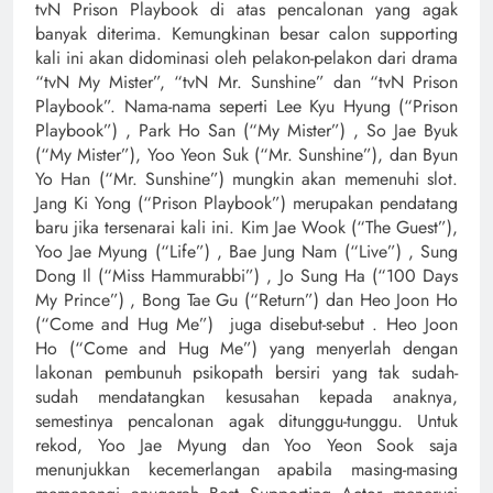
tvN Prison Playbook di atas pencalonan yang agak
banyak diterima. Kemungkinan besar calon supporting
kali ini akan didominasi oleh pelakon-pelakon dari drama
“tvN My Mister”, “tvN Mr. Sunshine” dan “tvN Prison
Playbook”. Nama-nama seperti Lee Kyu Hyung (“Prison
Playbook”) , Park Ho San (“My Mister”) , So Jae Byuk
(“My Mister”), Yoo Yeon Suk (“Mr. Sunshine”), dan Byun
Yo Han (“Mr. Sunshine”) mungkin akan memenuhi slot.
Jang Ki Yong (“Prison Playbook”) merupakan pendatang
baru jika tersenarai kali ini. Kim Jae Wook (“The Guest”),
Yoo Jae Myung (“Life”) , Bae Jung Nam (“Live”) , Sung
Dong Il (“Miss Hammurabbi”) , Jo Sung Ha (“100 Days
My Prince”) , Bong Tae Gu (“Return”) dan Heo Joon Ho
(“Come and Hug Me”) juga disebut-sebut . Heo Joon
Ho (“Come and Hug Me”) yang menyerlah dengan
lakonan pembunuh psikopath bersiri yang tak sudah-
sudah mendatangkan kesusahan kepada anaknya,
semestinya pencalonan agak ditunggu-tunggu. Untuk
rekod, Yoo Jae Myung dan Yoo Yeon Sook saja
menunjukkan kecemerlangan apabila masing-masing