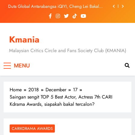
Skip
September Ini
‘Dibunuh atau Membunuh’: Filem ‘Tiket Sehala’
to
Satukan Empat Negara Asia
content
Jung Hae In dan Ha Young Terjerat Dalam Cinta,
Pembohongan dan Buruan Ketua Sindiket Jenayah di
“Our Sticky Love”
Skechers Lancar Kolaborasi Eksklusif Bersama DK,
SEUNGKWAN dan DINO SEVENTEEN
Kmania
Duta Global Antarabangsa iQIYI, Cheng Lei Bakal
Buat Penampilan Istimewa di Kuala Lumpur
Malaysian Critics Circle and Fans Society Club (KMANIA)
September Ini
‘Dibunuh atau Membunuh’: Filem ‘Tiket Sehala’
Satukan Empat Negara Asia
MENU
Home
2018
December
17
Saingan sengit TOP 5 Best Actor, Actress 7th CARI
Kdrama Awards, siapakah bakal tercalon?
CARIKDRAMA AWARDS