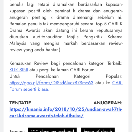
penulis lagi tetapi diramalkan berdasarkan kupasan-
kupasan positif oleh peminat k drama dan anugerah-
anugerah penting k drama dimenangi sebelum ni.
Ramalan penulis tak mempengaruhi senarai top 5 CARI K
Drama Awards akan datang ini kerana keputusannya
diuruskan auditor-auditor Majlis Pengkritik Kdrama
Malaysia yang mengira markah berdasarkan review-
review yang anda hantar.)
Kemasukan Review bagi pencalonan kategori Terbaik:
KLIK SINI
atau pergi ke laman CARI Forum.
Untuk Pencalonan Kategori Popular:
https://goo.gl/forms/DtSsd6luczB7Smc63
atau ke
CARI
Forum seperti biasa.
TENTATIF ANUGERAH:
https://kmania.info/2018/10/25/undian-awal-7th-
cari-kdrama-awards-telah-dibuka/
Tagged:
100 days my husband
hymn of death