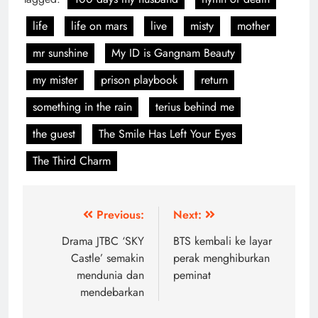
life
life on mars
live
misty
mother
mr sunshine
My ID is Gangnam Beauty
my mister
prison playbook
return
something in the rain
terius behind me
the guest
The Smile Has Left Your Eyes
The Third Charm
Post
Previous:
Next:
navigation
Drama JTBC ‘SKY
BTS kembali ke layar
Castle’ semakin
perak menghiburkan
mendunia dan
peminat
mendebarkan