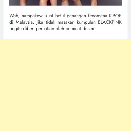
Wah, nampaknya kuat betul penangan fenomena K-POP
di Malaysia. Jika tidak masakan kumpulan BLACKPINK
begitu diberi perhatian oleh peminat di sini.