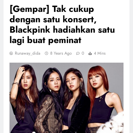
[Gempar] Tak cukup
dengan satu konsert,
Blackpink hadiahkan satu
lagi buat peminat
Runaway_dida
8 Years Ago
0
4 Mins