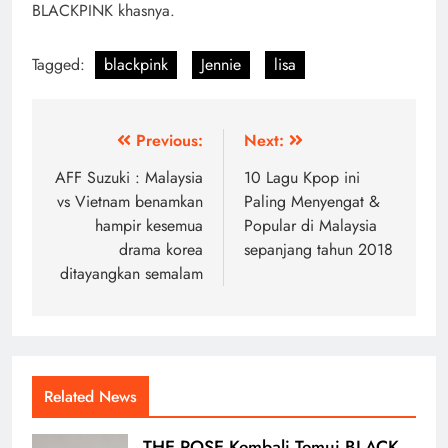
BLACKPINK khasnya.
Tagged:
blackpink
Jennie
lisa
Post
Previous:
Next:
navigation
AFF Suzuki : Malaysia
10 Lagu Kpop ini
vs Vietnam benamkan
Paling Menyengat &
hampir kesemua
Popular di Malaysia
drama korea
sepanjang tahun 2018
ditayangkan semalam
Related News
THE ROSE Kembali Temui BLACK