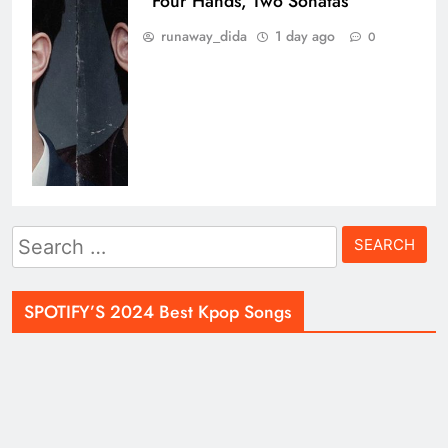
“Four Hands, Two Sonatas”
runaway_dida
1 day ago
0
Search
for:
SPOTIFY’S 2024 Best Kpop Songs