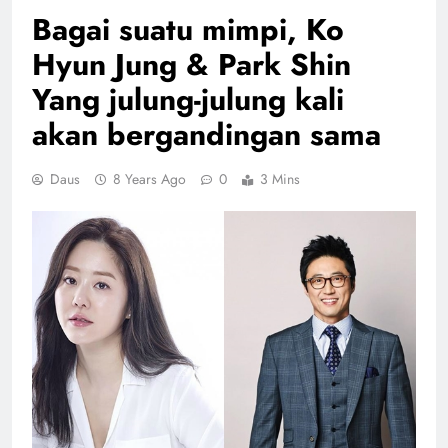
Bagai suatu mimpi, Ko
Hyun Jung & Park Shin
Yang julung-julung kali
akan bergandingan sama
Daus
8 Years Ago
0
3 Mins