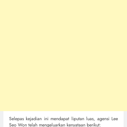
Selepas kejadian ini mendapat liputan luas, agensi Lee
Seo Won telah mengeluarkan kenyataan berikut: