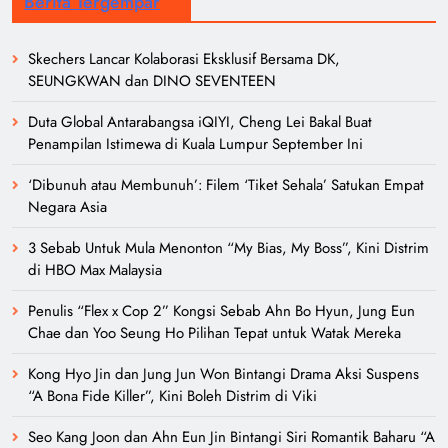
Berita Tergempar
Skechers Lancar Kolaborasi Eksklusif Bersama DK,
SEUNGKWAN dan DINO SEVENTEEN
Duta Global Antarabangsa iQIYI, Cheng Lei Bakal Buat
Penampilan Istimewa di Kuala Lumpur September Ini
‘Dibunuh atau Membunuh’: Filem ‘Tiket Sehala’ Satukan Empat
Negara Asia
3 Sebab Untuk Mula Menonton “My Bias, My Boss”, Kini Distrim
di HBO Max Malaysia
Penulis “Flex x Cop 2” Kongsi Sebab Ahn Bo Hyun, Jung Eun
Chae dan Yoo Seung Ho Pilihan Tepat untuk Watak Mereka
Kong Hyo Jin dan Jung Jun Won Bintangi Drama Aksi Suspens
“A Bona Fide Killer”, Kini Boleh Distrim di Viki
Seo Kang Joon dan Ahn Eun Jin Bintangi Siri Romantik Baharu “A