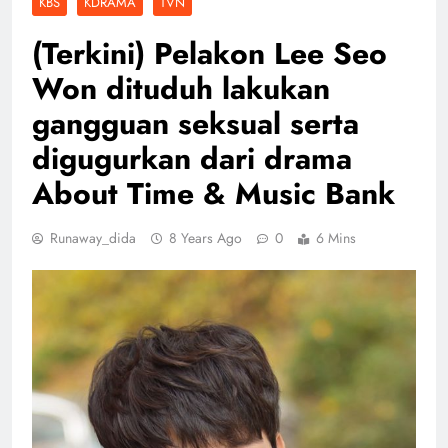
KBS
KDRAMA
TVN
(Terkini) Pelakon Lee Seo
Won dituduh lakukan
gangguan seksual serta
digugurkan dari drama
About Time & Music Bank
Runaway_dida
8 Years Ago
0
6 Mins