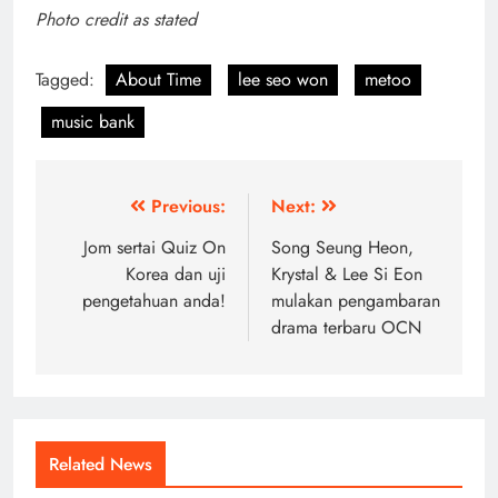
Photo credit as stated
Tagged:
About Time
lee seo won
metoo
music bank
Post
Previous:
Next:
navigation
Jom sertai Quiz On
Song Seung Heon,
Korea dan uji
Krystal & Lee Si Eon
pengetahuan anda!
mulakan pengambaran
drama terbaru OCN
Related News