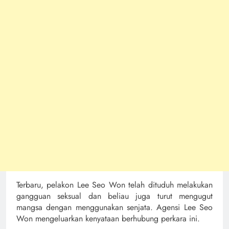
Terbaru, pelakon Lee Seo Won telah dituduh melakukan
gangguan seksual dan beliau juga turut mengugut
mangsa dengan menggunakan senjata. Agensi Lee Seo
Won mengeluarkan kenyataan berhubung perkara ini.