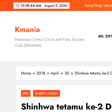
Skip
Song Kang, Lee J
11:19:46 AM
August 9, 2026
to
content
Jung Hae In dan
Ryu Jun Yeol, S
Kmania
4th 201
Daripada Saingan Ke
Malaysian Critics Circle and Fans Society
Club (KMANIA)
Song Kang, Lee J
Jung Hae In dan
Home
2018
April
30
Shinhwa tetamu ke-2
JTBC
VARIETY SHOWS
Shinhwa tetamu ke-2 