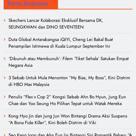
Berita Tergempar
Skechers Lancar Kolaborasi Eksklusif Bersama DK,
SEUNGKWAN dan DINO SEVENTEEN
Duta Global Antarabangsa iQIYI, Cheng Lei Bakal Buat
Penampilan Istimewa di Kuala Lumpur September Ini
‘Dibunuh atau Membunuh’: Filem ‘Tiket Sehala’ Satukan Empat
Negara Asia
3 Sebab Untuk Mula Menonton “My Bias, My Boss”, Kini Distrim
di HBO Max Malaysia
Penulis “Flex x Cop 2” Kongsi Sebab Ahn Bo Hyun, Jung Eun
Chae dan Yoo Seung Ho Pilihan Tepat untuk Watak Mereka
Kong Hyo Jin dan Jung Jun Won Bintangi Drama Aksi Suspens
“A Bona Fide Killer”, Kini Boleh Distrim di Viki
Seo Kang Joon dan Ahn Eun Jin Bintangi Siri Romantik Baharu “A