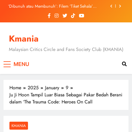
Skip
September Ini
‘Dibunuh atau Membunuh’: Filem ‘Tiket Sehala’
to
Satukan Empat Negara Asia
content
3 Sebab Untuk Mula Menonton “My Bias, My Boss”,
Kini Distrim di HBO Max Malaysia
Skechers Lancar Kolaborasi Eksklusif Bersama DK,
SEUNGKWAN dan DINO SEVENTEEN
Kmania
Duta Global Antarabangsa iQIYI, Cheng Lei Bakal
Buat Penampilan Istimewa di Kuala Lumpur
Malaysian Critics Circle and Fans Society Club (KMANIA)
September Ini
‘Dibunuh atau Membunuh’: Filem ‘Tiket Sehala’
Satukan Empat Negara Asia
MENU
3 Sebab Untuk Mula Menonton “My Bias, My Boss”,
Kini Distrim di HBO Max Malaysia
Home
2025
January
9
Ju Ji Hoon Tampil Luar Biasa Sebagai Pakar Bedah Berani
dalam ‘The Trauma Code: Heroes On Call
KMANIA