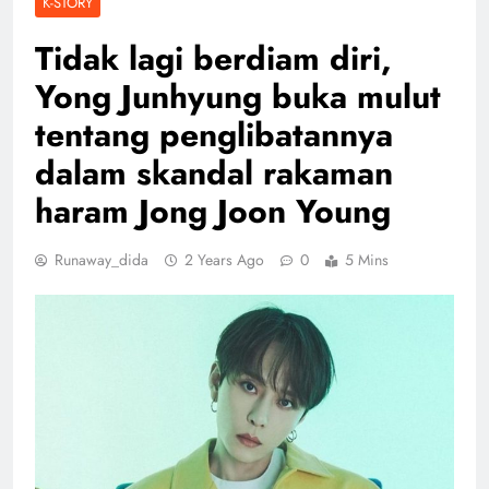
K-STORY
Tidak lagi berdiam diri,
Yong Junhyung buka mulut
tentang penglibatannya
dalam skandal rakaman
haram Jong Joon Young
Runaway_dida
2 Years Ago
0
5 Mins