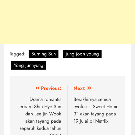
Tagged:
Burning Sun
jung joon young
Yong junhyung
Post
Previous:
Next:
navigation
Drama romantis
Berakhirnya semua
terbaru Shin Hye Sun
evolusi, “Sweet Home
dan Lee Jin Wook
3” akan tayang pada
akan tayang pada
19 Julai di Netflix
separuh kedua tahun