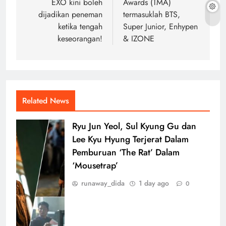
EXO kini boleh
Awards (TMA)
dijadikan peneman
termasuklah BTS,
ketika tengah
Super Junior, Enhypen
keseorangan!
& IZONE
Related News
Ryu Jun Yeol, Sul Kyung Gu dan
Lee Kyu Hyung Terjerat Dalam
Pemburuan ‘The Rat’ Dalam
‘Mousetrap’
runaway_dida
1 day ago
0