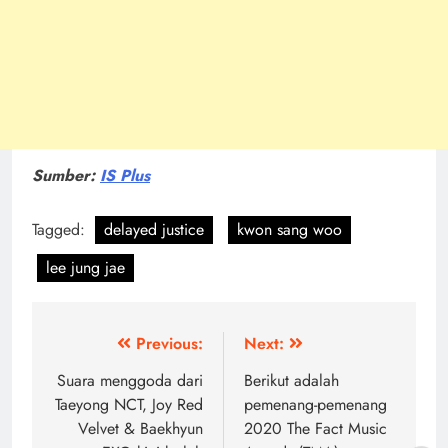
Sumber:
IS Plus
Tagged:
delayed justice
kwon sang woo
lee jung jae
Post
Previous:
Next:
navigation
Suara menggoda dari
Berikut adalah
Taeyong NCT, Joy Red
pemenang-pemenang
Velvet & Baekhyun
2020 The Fact Music