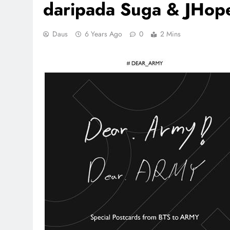
daripada Suga & JHop
Daus
6 Years Ago
0
2 Mins