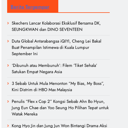
Berita Tergempar
Skechers Lancar Kolaborasi Eksklusif Bersama DK,
SEUNGKWAN dan DINO SEVENTEEN
Duta Global Antarabangsa iQIYI, Cheng Lei Bakal
Buat Penampilan Istimewa di Kuala Lumpur
September Ini
‘Dibunuh atau Membunuh’: Filem ‘Tiket Sehala’
Satukan Empat Negara Asia
3 Sebab Untuk Mula Menonton “My Bias, My Boss”,
Kini Distrim di HBO Max Malaysia
Penulis “Flex x Cop 2” Kongsi Sebab Ahn Bo Hyun,
Jung Eun Chae dan Yoo Seung Ho Pilihan Tepat untuk
Watak Mereka
Kong Hyo Jin dan Jung Jun Won Bintangi Drama Aksi