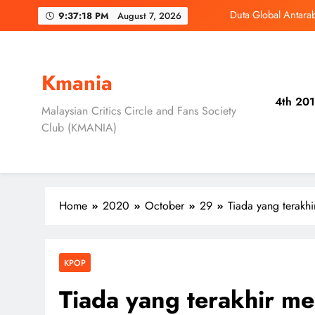
Skip
9:37:19 PM
August 7, 2026
to
‘D
content
3 Sebab Unt
Kmania
Skechers Lanca
4th 201
Malaysian Critics Circle and Fans Society
Duta Global Antara
Club (KMANIA)
‘D
3 Sebab Unt
Home
2020
October
29
Tiada yang terakh
KPOP
Tiada yang terakhir me