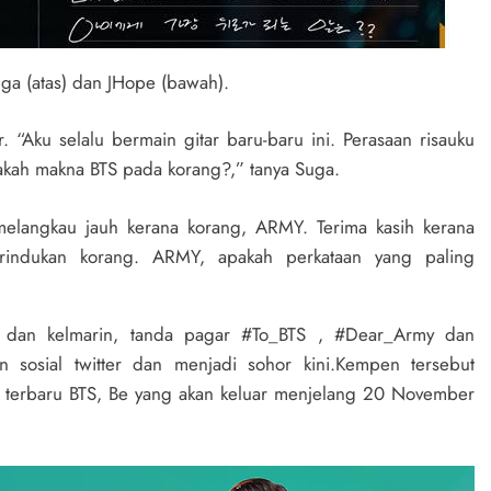
ga (atas) dan JHope (bawah).
 “Aku selalu bermain gitar baru-baru ini. Perasaan risauku
akah makna BTS pada korang?,” tanya Suga.
elangkau jauh kerana korang, ARMY. Terima kasih kerana
 rindukan korang. ARMY, apakah perkataan yang paling
am dan kelmarin, tanda pagar #To_BTS , #Dear_Army dan
sosial twitter dan menjadi sohor kini.Kempen tersebut
 terbaru BTS, Be yang akan keluar menjelang 20 November