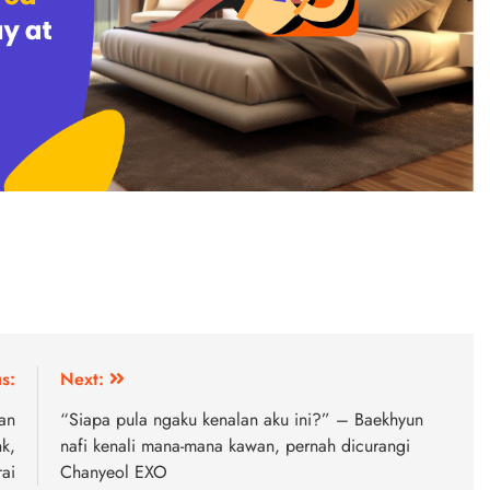
s:
Next:
an
“Siapa pula ngaku kenalan aku ini?” – Baekhyun
k,
nafi kenali mana-mana kawan, pernah dicurangi
rai
Chanyeol EXO