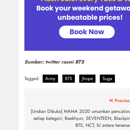
Sumber: twitter rasmi BTS
Tagged:
Army
BTS
Jhope
Suga
Post
Previou
navigation
[Undian Dibuka] MAMA 2020 umumkan pencalon
setiap kategori; Baekhyun, SEVENTEEN, Blackpin
BTS, NCT, IU antara tersena