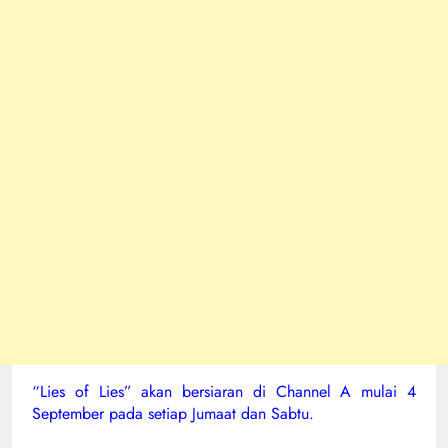
“Lies of Lies” akan bersiaran di Channel A mulai 4
September pada setiap Jumaat dan Sabtu.