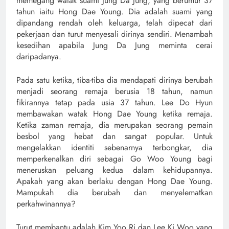
memegang watak suami Jung Da Jung, yang berumur 37
tahun iaitu Hong Dae Young. Dia adalah suami yang
dipandang rendah oleh keluarga, telah dipecat dari
pekerjaan dan turut menyesali dirinya sendiri. Menambah
kesedihan apabila Jung Da Jung meminta cerai
daripadanya.
Pada satu ketika, tiba-tiba dia mendapati dirinya berubah
menjadi seorang remaja berusia 18 tahun, namun
fikirannya tetap pada usia 37 tahun. Lee Do Hyun
membawakan watak Hong Dae Young ketika remaja.
Ketika zaman remaja, dia merupakan seorang pemain
besbol yang hebat dan sangat popular. Untuk
mengelakkan identiti sebenarnya terbongkar, dia
memperkenalkan diri sebagai Go Woo Young bagi
meneruskan peluang kedua dalam kehidupannya.
Apakah yang akan berlaku dengan Hong Dae Young.
Mampukah dia berubah dan menyelematkan
perkahwinannya?
Turut membantu adalah Kim Yoo Ri dan Lee Ki Woo yang