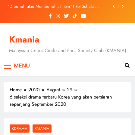
Skip
3 Sebab Untuk Mula Menonton “My Bias, My Boss”,
to
Kini Distrim di HBO Max Malaysia
content
Skechers Lancar Kolaborasi Eksklusif Bersama DK,
SEUNGKWAN dan DINO SEVENTEEN
Duta Global Antarabangsa iQIYI, Cheng Lei Bakal
Buat Penampilan Istimewa di Kuala Lumpur
Kmania
September Ini
‘Dibunuh atau Membunuh’: Filem ‘Tiket Sehala’
Satukan Empat Negara Asia
Malaysian Critics Circle and Fans Society Club (KMANIA)
3 Sebab Untuk Mula Menonton “My Bias, My Boss”,
Kini Distrim di HBO Max Malaysia
MENU
Home
2020
August
29
6 seleksi drama terbaru Korea yang akan bersiaran
sepanjang September 2020
KDRAMA
KMANIA