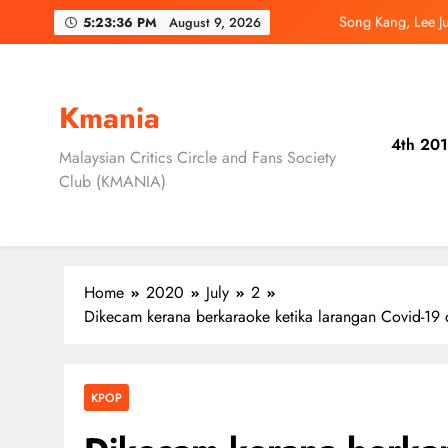
Skip
Song Kang, Lee J
5:23:38 PM
August 9, 2026
to
content
Jung Hae In dan
Ryu Jun Yeol, S
Kmania
4th 201
Daripada Saingan Ke
Malaysian Critics Circle and Fans Society
Club (KMANIA)
Song Kang, Lee J
Jung Hae In dan
Home
2020
July
2
Dikecam kerana berkaraoke ketika larangan Covid-1
KPOP