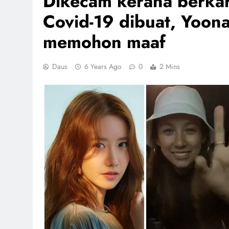
Dikecam kerana berkar
Covid-19 dibuat, Yoon
memohon maaf
Daus
6 Years Ago
0
2 Mins