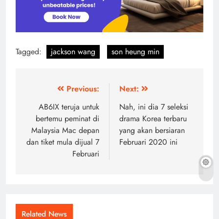
Tagged:
jackson wang
son heung min
Post
Previous:
Next:
navigation
AB6IX teruja untuk
Nah, ini dia 7 seleksi
bertemu peminat di
drama Korea terbaru
Malaysia Mac depan
yang akan bersiaran
dan tiket mula dijual 7
Februari 2020 ini
Februari
Related News