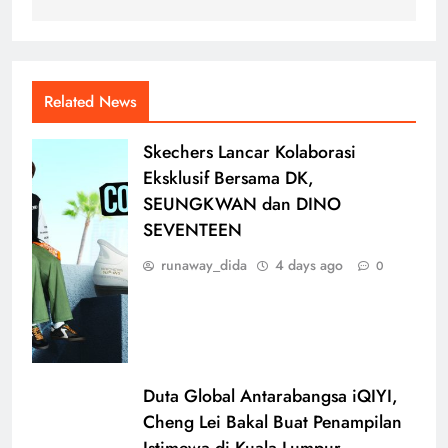
Related News
Skechers Lancar Kolaborasi
Eksklusif Bersama DK,
SEUNGKWAN dan DINO
SEVENTEEN
runaway_dida
4 days ago
0
Duta Global Antarabangsa iQIYI,
Cheng Lei Bakal Buat Penampilan
Istimewa di Kuala Lumpur