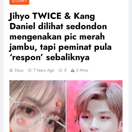
SELEBRITI
Jihyo TWICE & Kang
Daniel dilihat sedondon
mengenakan pic merah
jambu, tapi peminat pula
‘respon’ sebaliknya
Daus
7 Years Ago
0
2 Mins