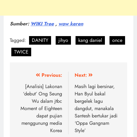
Sumber:
WIKI Tree
,
wow keren
Tagged:
DANITY
jihyo
kang daniel
once
TWICE
Post
Previous:
Next:
navigation
[Analisis] Lakonan
Masih lagi bersinar,
‘debut’ Ong Seung
Han Byul bakal
Wu dalam jtbc
bergelek lagu
Moment of Eighteen
dangdut, manakala
dapat pujian
Santesh bertukar jadi
menggunung media
‘Oppa Gangnam
Korea
Style’