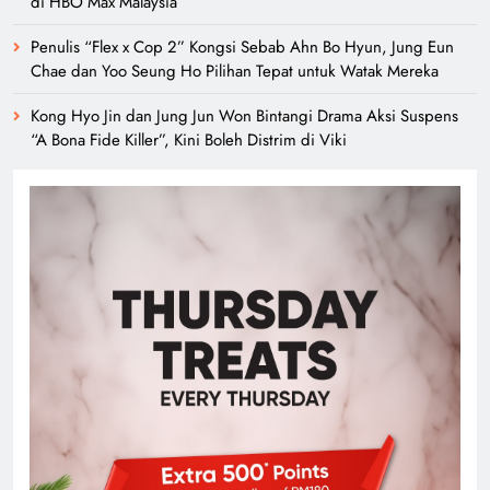
Duta Global Antarabangsa iQIYI, Cheng Lei Bakal Buat
Penampilan Istimewa di Kuala Lumpur September Ini
‘Dibunuh atau Membunuh’: Filem ‘Tiket Sehala’ Satukan Empat
Negara Asia
3 Sebab Untuk Mula Menonton “My Bias, My Boss”, Kini Distrim
di HBO Max Malaysia
Penulis “Flex x Cop 2” Kongsi Sebab Ahn Bo Hyun, Jung Eun
Chae dan Yoo Seung Ho Pilihan Tepat untuk Watak Mereka
Kong Hyo Jin dan Jung Jun Won Bintangi Drama Aksi Suspens
“A Bona Fide Killer”, Kini Boleh Distrim di Viki