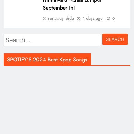
September Ini
runaway_dida
4 days ago
0
Search
for:
SPOTIFY’S 2024 Best Kpop Songs