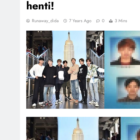
henti!
Runaway_dida
7 Years Ago
0
3 Mins