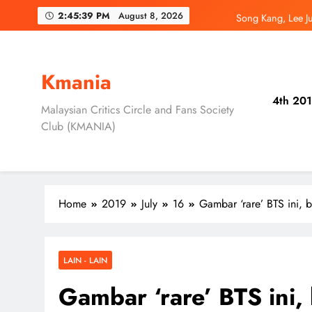
Skip
Song Kang, Lee J
2:45:41 PM
August 8, 2026
to
content
Jung Hae In dan
Ryu Jun Yeol, S
Kmania
4th 201
Daripada Saingan Ke
Malaysian Critics Circle and Fans Society
Club (KMANIA)
Song Kang, Lee J
Jung Hae In dan
Home
2019
July
16
Gambar ‘rare’ BTS ini, b
LAIN - LAIN
Gambar ‘rare’ BTS ini,