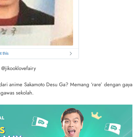
r @jikooklovefairy
 dari anime Sakamoto Desu Ga? Memang ‘rare’ dengan gaya
ngawas sekolah.