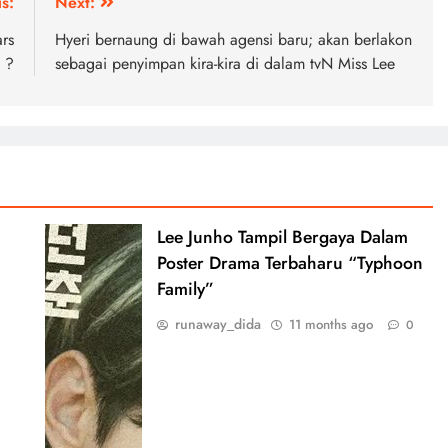
s:
Next:
rs
Hyeri bernaung di bawah agensi baru; akan berlakon
 ?
sebagai penyimpan kira-kira di dalam tvN Miss Lee
Lee Junho Tampil Bergaya Dalam
Poster Drama Terbaharu “Typhoon
Family”
runaway_dida
11 months ago
0
0