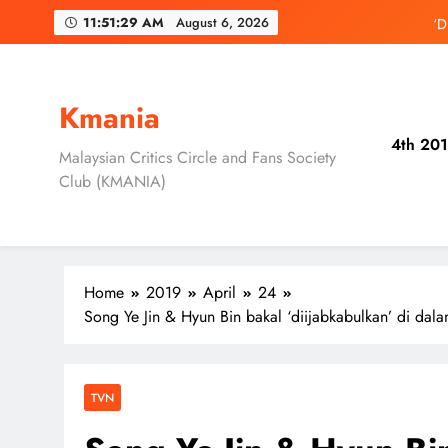
Skip
‘D
11:51:31 AM
August 6, 2026
to
content
3 Sebab Unt
Skechers Lanca
Kmania
4th 201
Duta Global Antara
Malaysian Critics Circle and Fans Society
Club (KMANIA)
‘D
3 Sebab Unt
Home
2019
April
24
Song Ye Jin & Hyun Bin bakal ‘diijabkabulkan’ di dala
TVN