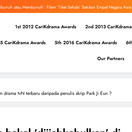
ibunuh atau Membunuh’: Filem ‘Tiket Sehala’ Satukan Empat Negara Asia
uk Mula Menonton “My Bias, My Boss”, Kini Distrim di HBO Max Malaysia
1st 2012 CariKdrama Awards
2nd 2013 CariKdrama
r Kolaborasi Eksklusif Bersama DK, SEUNGKWAN dan DINO SEVENTEEN
5 CariKdrama Awards
5th 2016 CariKdrama Awards
6t
bangsa iQIYI, Cheng Lei Bakal Buat Penampilan Istimewa di Kuala Lumpur
September Ini
ibunuh atau Membunuh’: Filem ‘Tiket Sehala’ Satukan Empat Negara Asia
Our Partners
uk Mula Menonton “My Bias, My Boss”, Kini Distrim di HBO Max Malaysia
m drama tvN terbaru daripada penulis skrip Park Ji Eun ?