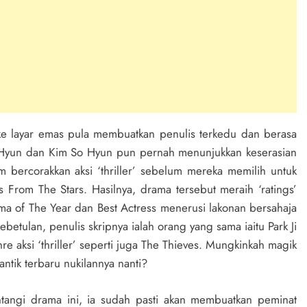
e layar emas pula membuatkan penulis terkedu dan berasa
 Ji Hyun dan Kim So Hyun pun pernah menunjukkan keserasian
m bercorakkan aksi ‘thriller’ sebelum mereka memilih untuk
 From The Stars. Hasilnya, drama tersebut meraih ‘ratings’
ma of The Year dan Best Actress menerusi lakonan bersahaja
etulan, penulis skripnya ialah orang yang sama iaitu Park Ji
re aksi ‘thriller’ seperti juga The Thieves. Mungkinkah magik
tik terbaru nukilannya nanti?
angi drama ini, ia sudah pasti akan membuatkan peminat