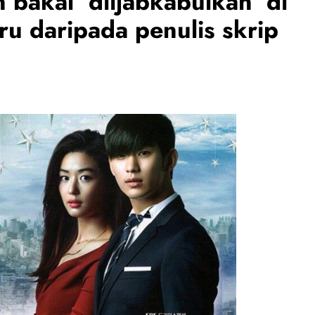
 bakal ‘diijabkabulkan’ di
u daripada penulis skrip