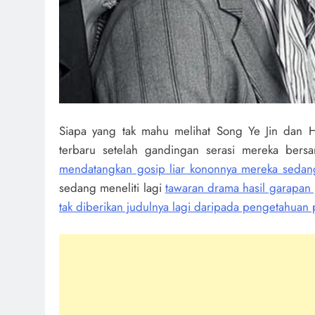
Siapa yang tak mahu melihat Song Ye Jin dan H
terbaru setelah gandingan serasi mereka bersa
mendatangkan gosip liar kononnya mereka sedang
sedang meneliti lagi
tawaran drama hasil garapan p
tak diberikan judulnya lagi daripada pengetahuan