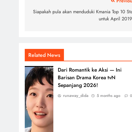
Post
Previou
navigation
Siapakah pula akan menduduki Kmania Top 10 Sta
untuk April 2019
Related News
Dari Romantik ke Aksi — Ini
Barisan Drama Korea tvN
Sepanjang 2026!
runaway_dida
5 months ago