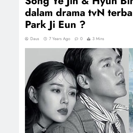
Song Ye Jin & Hyun Bin
dalam drama tvN terbar
Park Ji Eun ?
Daus
7 Years Ago
0
3 Mins