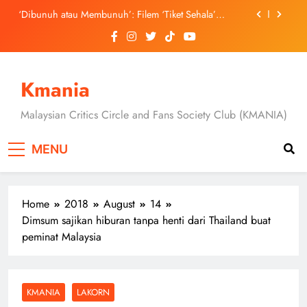
Skip
3 Sebab Untuk Mula Menonton “My Bias, My Boss”,
to
Kini Distrim di HBO Max Malaysia
content
Skechers Lancar Kolaborasi Eksklusif Bersama DK,
SEUNGKWAN dan DINO SEVENTEEN
Duta Global Antarabangsa iQIYI, Cheng Lei Bakal
Buat Penampilan Istimewa di Kuala Lumpur
Kmania
September Ini
‘Dibunuh atau Membunuh’: Filem ‘Tiket Sehala’
Satukan Empat Negara Asia
Malaysian Critics Circle and Fans Society Club (KMANIA)
3 Sebab Untuk Mula Menonton “My Bias, My Boss”,
Kini Distrim di HBO Max Malaysia
MENU
Home
2018
August
14
Dimsum sajikan hiburan tanpa henti dari Thailand buat
peminat Malaysia
KMANIA
LAKORN