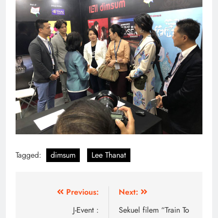
Tagged:
dimsum
Lee Thanat
Post
Previous:
Next:
navigation
J-Event :
Sekuel filem “Train To