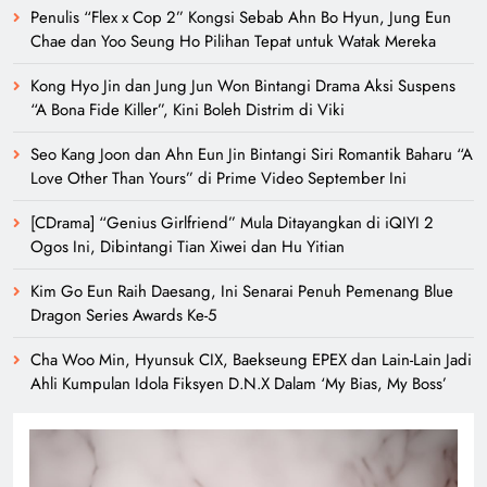
Penulis “Flex x Cop 2” Kongsi Sebab Ahn Bo Hyun, Jung Eun
Chae dan Yoo Seung Ho Pilihan Tepat untuk Watak Mereka
Kong Hyo Jin dan Jung Jun Won Bintangi Drama Aksi Suspens
“A Bona Fide Killer”, Kini Boleh Distrim di Viki
Seo Kang Joon dan Ahn Eun Jin Bintangi Siri Romantik Baharu “A
Love Other Than Yours” di Prime Video September Ini
[CDrama] “Genius Girlfriend” Mula Ditayangkan di iQIYI 2
Ogos Ini, Dibintangi Tian Xiwei dan Hu Yitian
Kim Go Eun Raih Daesang, Ini Senarai Penuh Pemenang Blue
Dragon Series Awards Ke-5
Cha Woo Min, Hyunsuk CIX, Baekseung EPEX dan Lain-Lain Jadi
Ahli Kumpulan Idola Fiksyen D.N.X Dalam ‘My Bias, My Boss’