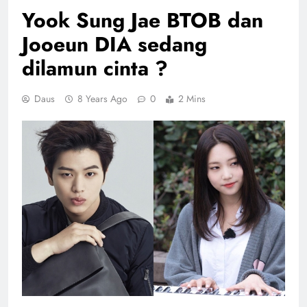
Yook Sung Jae BTOB dan
Jooeun DIA sedang
dilamun cinta ?
Daus
8 Years Ago
0
2 Mins