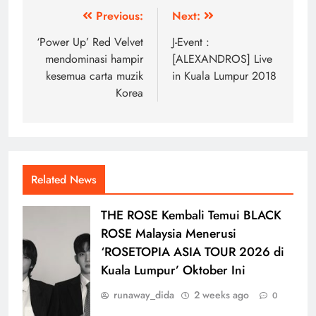
Post
Previous:
Next:
navigation
‘Power Up’ Red Velvet
J-Event :
mendominasi hampir
[ALEXANDROS] Live
kesemua carta muzik
in Kuala Lumpur 2018
Korea
Related News
THE ROSE Kembali Temui BLACK
ROSE Malaysia Menerusi
‘ROSETOPIA ASIA TOUR 2026 di
Kuala Lumpur’ Oktober Ini
runaway_dida
2 weeks ago
0