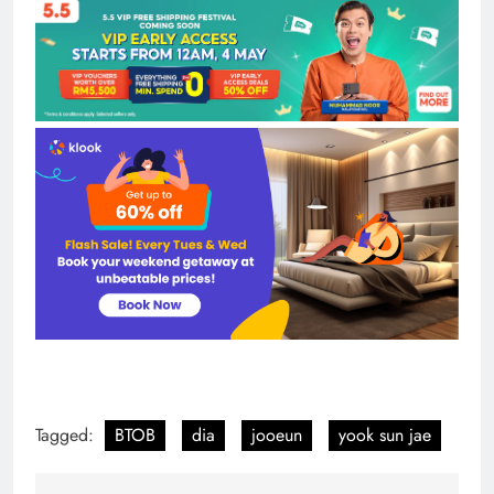
Tagged:
BTOB
dia
jooeun
yook sun jae