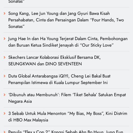
Sonatas”
Song Kang, Lee Jun Young dan Jang Gyuri Bawa Kisah
Persahabatan, Cinta dan Persaingan Dalam “Four Hands, Two
Sonatas”
Jung Hae In dan Ha Young Terjerat Dalam Cinta, Pembohongan
dan Buruan Ketua Sindiket Jenayah di “Our Sticky Love”
Skechers Lancar Kolaborasi Eksklusif Bersama DK,
SEUNGKWAN dan DINO SEVENTEEN
Duta Global Antarabangsa iQIYI, Cheng Lei Bakal Buat
Penampilan Istimewa di Kuala Lumpur September Ini
‘Dibunuh atau Membunuh’: Filem ‘Tiket Sehala’ Satukan Empat
Negara Asia
3 Sebab Untuk Mula Menonton “My Bias, My Boss”, Kini Distrim
di HBO Max Malaysia
Penulis “Flex x Cop 2” Kongsi Sebab Ahn Bo Hyun, Jung Eun