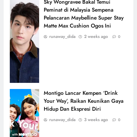
Sky Wongravee Bakal Temui
Peminat di Malaysia Sempena
Pelancaran Maybelline Super Stay
Matte Max Cushion Ogos Ini
runaway_dida
2 weeks ago
0
Montigo Lancar Kempen ‘Drink
Your Way’, Raikan Keunikan Gaya
Hidup Dan Ekspresi Diri
runaway_dida
3 weeks ago
0