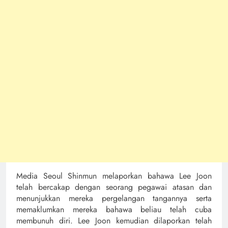
Media Seoul Shinmun melaporkan bahawa Lee Joon
telah bercakap dengan seorang pegawai atasan dan
menunjukkan mereka pergelangan tangannya serta
memaklumkan mereka bahawa beliau telah cuba
membunuh diri. Lee Joon kemudian dilaporkan telah