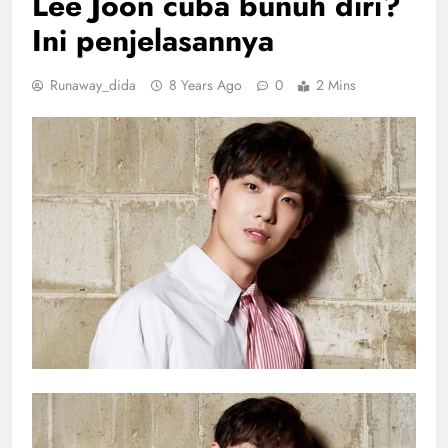
Lee Joon cuba bunuh diri?
Ini penjelasannya
Runaway_dida
8 Years Ago
0
2 Mins