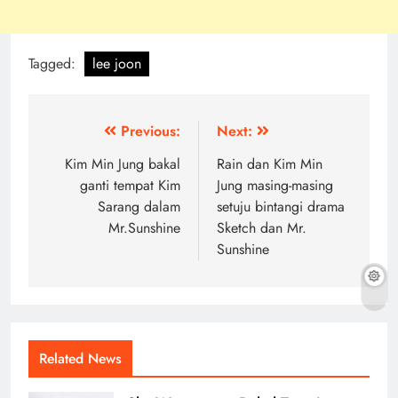
Tagged:
lee joon
Post
Previous:
Next:
navigation
Kim Min Jung bakal
Rain dan Kim Min
ganti tempat Kim
Jung masing-masing
Sarang dalam
setuju bintangi drama
Mr.Sunshine
Sketch dan Mr.
Sunshine
Related News