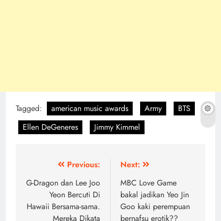
Tagged:
american music awards
Army
BTS
Ellen DeGeneres
Jimmy Kimmel
Post
Previous:
Next:
navigation
G-Dragon dan Lee Joo
MBC Love Game
Yeon Bercuti Di
bakal jadikan Yeo Jin
Hawaii Bersama-sama.
Goo kaki perempuan
Mereka Dikata
bernafsu erotik??