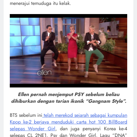
menerajui temuduga itu kelak.
Ellen pernah menjemput PSY sebelum beliau
dihiburkan dengan tarian ikonik “Gangnam Style”.
BTS sebelum ini
telah merekod sejarah sebagai kumpulan
Kpop ke-2 berjaya menduduki carta hot 100 BillBoard
selepas Wonder Girl
, dan juga penyanyi Korea ke-4
selepas CL 2NE1, Psy dan Wonder Girl. Lagu “DNA”