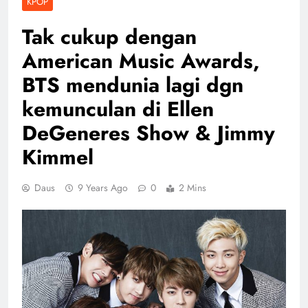
KPOP
Tak cukup dengan
American Music Awards,
BTS mendunia lagi dgn
kemunculan di Ellen
DeGeneres Show & Jimmy
Kimmel
Daus
9 Years Ago
0
2 Mins