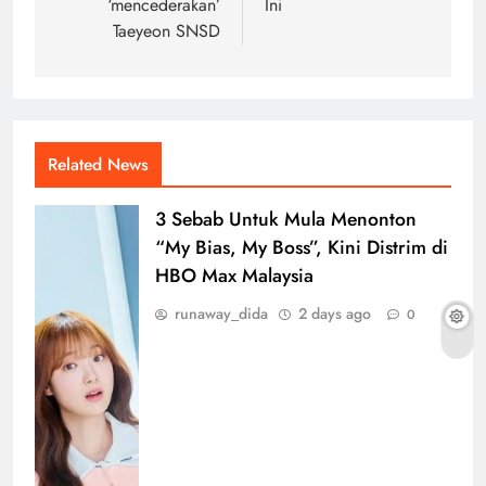
‘mencederakan’
Ini
Taeyeon SNSD
Related News
3 Sebab Untuk Mula Menonton
“My Bias, My Boss”, Kini Distrim di
HBO Max Malaysia
runaway_dida
2 days ago
0