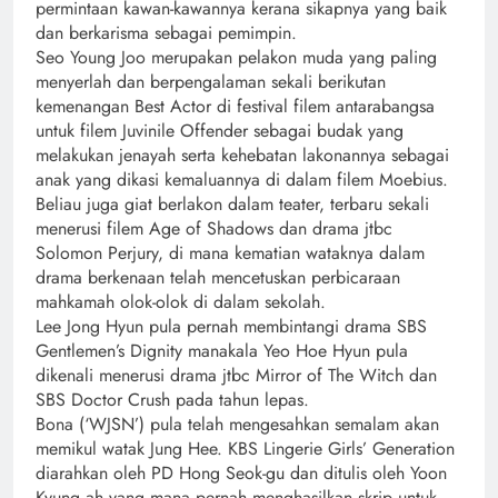
permintaan kawan-kawannya kerana sikapnya yang baik
dan berkarisma sebagai pemimpin.
Seo Young Joo merupakan pelakon muda yang paling
menyerlah dan berpengalaman sekali berikutan
kemenangan Best Actor di festival filem antarabangsa
untuk filem Juvinile Offender sebagai budak yang
melakukan jenayah serta kehebatan lakonannya sebagai
anak yang dikasi kemaluannya di dalam filem Moebius.
Beliau juga giat berlakon dalam teater, terbaru sekali
menerusi filem Age of Shadows dan drama jtbc
Solomon Perjury, di mana kematian wataknya dalam
drama berkenaan telah mencetuskan perbicaraan
mahkamah olok-olok di dalam sekolah.
Lee Jong Hyun pula pernah membintangi drama SBS
Gentlemen’s Dignity manakala Yeo Hoe Hyun pula
dikenali menerusi drama jtbc Mirror of The Witch dan
SBS Doctor Crush pada tahun lepas.
Bona (‘WJSN’) pula telah mengesahkan semalam akan
memikul watak Jung Hee. KBS Lingerie Girls’ Generation
diarahkan oleh PD Hong Seok-gu dan ditulis oleh Yoon
Kyung ah yang mana pernah menghasilkan skrip untuk