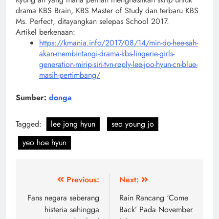
drama KBS Brain, KBS Master of Study dan terbaru KBS
Ms. Perfect, ditayangkan selepas School 2017.
Artikel berkenaan:
https://kmania.info/2017/08/14/min-do-hee-sah-
akan-membintangi-drama-kbs-lingerie-girls-
generation-mirip-siri-tvn-reply-lee-joo-hyun-cn-blue-
masih-pertimbang/
Sumber:
donga
Tagged:
lee jong hyun
seo young jo
yeo hoe hyun
Post
Previous:
Next:
navigation
Fans negara seberang
Rain Rancang ‘Come
histeria sehingga
Back’ Pada November