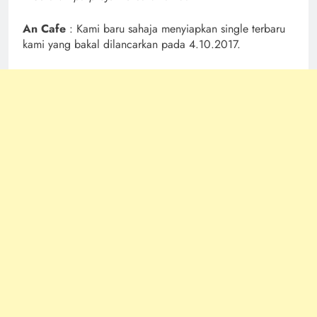
An Cafe
: Kami baru sahaja menyiapkan single terbaru
kami yang bakal dilancarkan pada 4.10.2017.