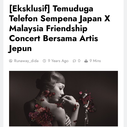
[Eksklusif] Temuduga
Telefon Sempena Japan X
Malaysia Friendship
Concert Bersama Artis
Jepun
Runaway_dida
9 Years Ago
0
9 Mins