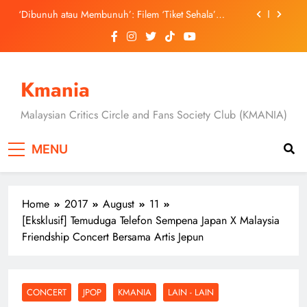
Skip
September Ini
‘Dibunuh atau Membunuh’: Filem ‘Tiket Sehala’
to
Satukan Empat Negara Asia
content
Jung Hae In dan Ha Young Terjerat Dalam Cinta,
Pembohongan dan Buruan Ketua Sindiket Jenayah di
“Our Sticky Love”
Skechers Lancar Kolaborasi Eksklusif Bersama DK,
SEUNGKWAN dan DINO SEVENTEEN
Kmania
Duta Global Antarabangsa iQIYI, Cheng Lei Bakal
Buat Penampilan Istimewa di Kuala Lumpur
Malaysian Critics Circle and Fans Society Club (KMANIA)
September Ini
‘Dibunuh atau Membunuh’: Filem ‘Tiket Sehala’
Satukan Empat Negara Asia
MENU
Home
2017
August
11
[Eksklusif] Temuduga Telefon Sempena Japan X Malaysia
Friendship Concert Bersama Artis Jepun
CONCERT
JPOP
KMANIA
LAIN - LAIN