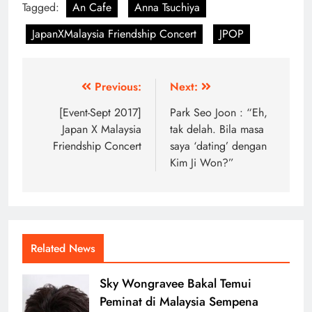
Tagged:
An Cafe
Anna Tsuchiya
JapanXMalaysia Friendship Concert
JPOP
Post
Previous:
Next:
navigation
[Event-Sept 2017]
Park Seo Joon : “Eh,
Japan X Malaysia
tak delah. Bila masa
Friendship Concert
saya ‘dating’ dengan
Kim Ji Won?”
Related News
Sky Wongravee Bakal Temui
Peminat di Malaysia Sempena