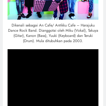
Dikenali sebagai An Cafe/ Antikku Cafe – Harajuku
Dance Rock Band. Dianggotai oleh Miku (Vokal), Takuya
(Gitar), Kanon (Bass), Yuuki (Keyboard) dan Teruki
(Drum). Mula ditubuhkan pada 2003.