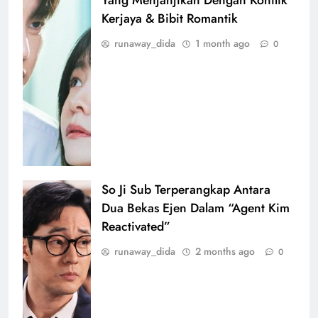
Yang Menjanjikan Dengan Konflik
Kerjaya & Bibit Romantik
runaway_dida
1 month ago
0
So Ji Sub Terperangkap Antara
Dua Bekas Ejen Dalam “Agent Kim
Reactivated”
runaway_dida
2 months ago
0