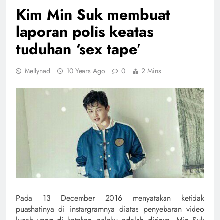
Kim Min Suk membuat
laporan polis keatas
tuduhan ‘sex tape’
Mellynad
10 Years Ago
0
2 Mins
Pada 13 December 2016 menyatakan ketidak
puashatinya di instargramnya diatas penyebaran video
lucah yang di katakan pelaku adalah dirinya. Min Suk