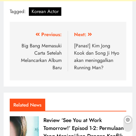
Tagged:
Korean Actor
Post
Previous:
Next:
navigation
Big Bang Memasuki
[Panas!] Kim Jong
Carta Setelah
Kook dan Song Ji Hyo
Melancarkan Album
akan meninggalkan
Baru
Running Man?
Related News
Review ‘See You at Work
Tomorrow!’ Episod 1-2: Permulaan