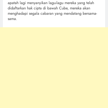
apatah lagi menyanyikan lagu-lagu mereka yang telah
didaftarkan hak cipta di bawah Cube, mereka akan
menghadapi segala cabaran yang mendatang bersama-
sama.