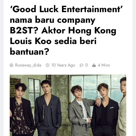
‘Good Luck Entertainment’
nama baru company
B2ST? Aktor Hong Kong
Louis Koo sedia beri
bantuan?
Runaway_dida
10 Years Ago
0
4 Mins