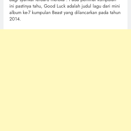
ini pastinya tahu, Good Luck adalah judul lagu dari mini
album ke-7 kumpulan Beast yang dilancarkan pada tahun
2014.