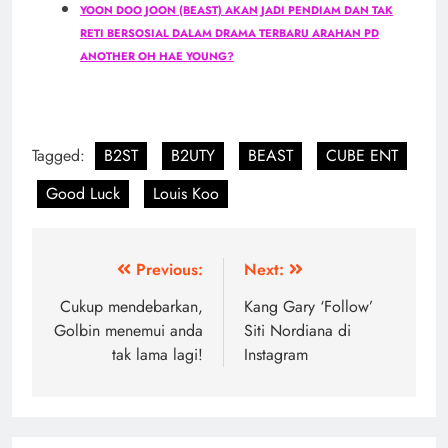
YOON DOO JOON (BEAST) AKAN JADI PENDIAM DAN TAK
RETI BERSOSIAL DALAM DRAMA TERBARU ARAHAN PD
ANOTHER OH HAE YOUNG?
Tagged:
B2ST
B2UTY
BEAST
CUBE ENT
Good Luck
Louis Koo
Post
Previous:
Next:
navigation
Cukup mendebarkan,
Kang Gary ‘Follow’
Golbin menemui anda
Siti Nordiana di
tak lama lagi!
Instagram