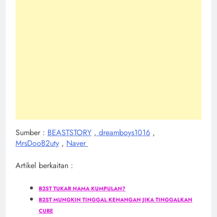
Sumber :
BEASTSTORY
,
dreamboys1016
,
MrsDooB2uty
,
Naver
Artikel berkaitan :
B2ST TUKAR NAMA KUMPULAN?
B2ST MUNGKIN TINGGAL KENANGAN JIKA TINGGALKAN
CUBE