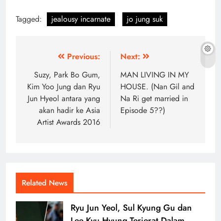
Tagged:
jealousy incarnate
jo jung suk
Post
Previous:
Next:
navigation
Suzy, Park Bo Gum,
MAN LIVING IN MY
Kim Yoo Jung dan Ryu
HOUSE. (Nan Gil and
Jun Hyeol antara yang
Na Ri get married in
akan hadir ke Asia
Episode 5??)
Artist Awards 2016
Related News
Ryu Jun Yeol, Sul Kyung Gu dan
Lee Kyu Hyung Terjerat Dalam