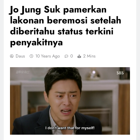
Jo Jung Suk pamerkan
lakonan beremosi setelah
diberitahu status terkini
penyakitnya
Daus
10 Years Ago
0
2 Mins