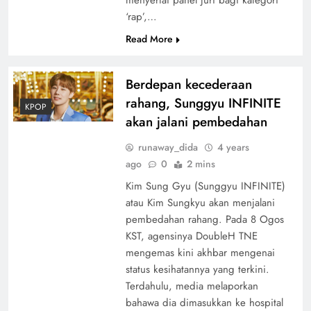
‘rap’,…
Read More
Berdepan kecederaan
rahang, Sunggyu INFINITE
KPOP
akan jalani pembedahan
runaway_dida
4 years
ago
0
2 mins
Kim Sung Gyu (Sunggyu INFINITE)
atau Kim Sungkyu akan menjalani
pembedahan rahang. Pada 8 Ogos
KST, agensinya DoubleH TNE
mengemas kini akhbar mengenai
status kesihatannya yang terkini.
Terdahulu, media melaporkan
bahawa dia dimasukkan ke hospital