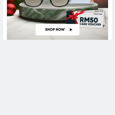
Digital Newspaper - Multipurpose News WordPress Theme
2026. Powered By
.
BlazeThemes