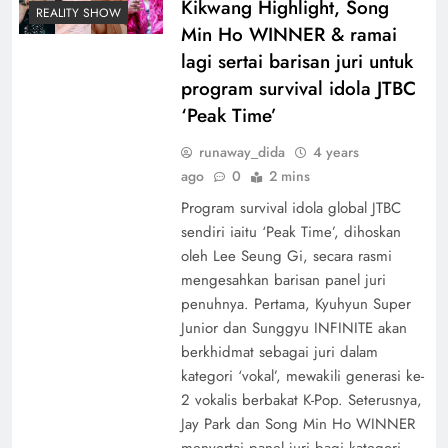
Kikwang Highlight, Song
REALITY SHOW
Min Ho WINNER & ramai
lagi sertai barisan juri untuk
program survival idola JTBC
‘Peak Time’
runaway_dida
4 years
ago
0
2 mins
Program survival idola global JTBC
sendiri iaitu ‘Peak Time’, dihoskan
oleh Lee Seung Gi, secara rasmi
mengesahkan barisan panel juri
penuhnya. Pertama, Kyuhyun Super
Junior dan Sunggyu INFINITE akan
berkhidmat sebagai juri dalam
kategori ‘vokal’, mewakili generasi ke-
2 vokalis berbakat K-Pop. Seterusnya,
Jay Park dan Song Min Ho WINNER
menyertai panel juri bagi kategori