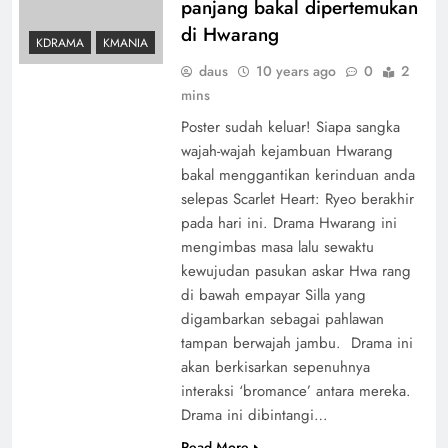
panjang bakal dipertemukan
di Hwarang
KDRAMA
KMANIA
daus
10 years ago
0
2
mins
Poster sudah keluar! Siapa sangka
wajah-wajah kejambuan Hwarang
bakal menggantikan kerinduan anda
selepas Scarlet Heart: Ryeo berakhir
pada hari ini. Drama Hwarang ini
mengimbas masa lalu sewaktu
kewujudan pasukan askar Hwa rang
di bawah empayar Silla yang
digambarkan sebagai pahlawan
tampan berwajah jambu. Drama ini
akan berkisarkan sepenuhnya
interaksi ‘bromance’ antara mereka.
Drama ini dibintangi…
Read More