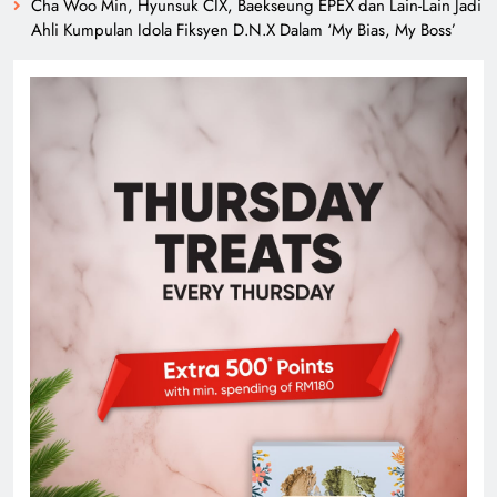
Cha Woo Min, Hyunsuk CIX, Baekseung EPEX dan Lain-Lain Jadi
Ahli Kumpulan Idola Fiksyen D.N.X Dalam ‘My Bias, My Boss’