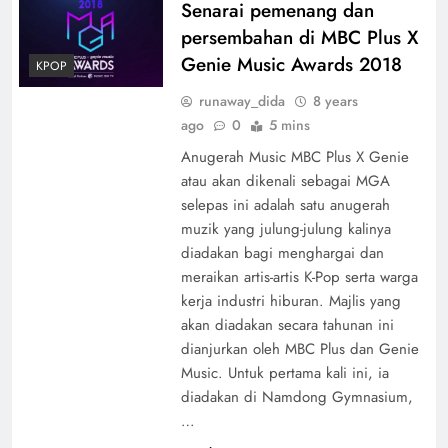
Senarai pemenang dan
persembahan di MBC Plus X
Genie Music Awards 2018
KPOP
runaway_dida
8 years
ago
0
5 mins
Anugerah Music MBC Plus X Genie
atau akan dikenali sebagai MGA
selepas ini adalah satu anugerah
muzik yang julung-julung kalinya
diadakan bagi menghargai dan
meraikan artis-artis K-Pop serta warga
kerja industri hiburan. Majlis yang
akan diadakan secara tahunan ini
dianjurkan oleh MBC Plus dan Genie
Music. Untuk pertama kali ini, ia
diadakan di Namdong Gymnasium,
…