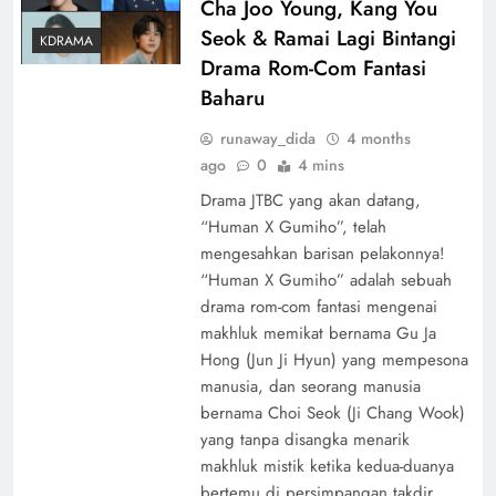
Cha Joo Young, Kang You
Seok & Ramai Lagi Bintangi
KDRAMA
Drama Rom-Com Fantasi
Baharu
runaway_dida
4 months
ago
0
4 mins
Drama JTBC yang akan datang,
“Human X Gumiho”, telah
mengesahkan barisan pelakonnya!
“Human X Gumiho” adalah sebuah
drama rom-com fantasi mengenai
makhluk memikat bernama Gu Ja
Hong (Jun Ji Hyun) yang mempesona
manusia, dan seorang manusia
bernama Choi Seok (Ji Chang Wook)
yang tanpa disangka menarik
makhluk mistik ketika kedua-duanya
bertemu di persimpangan takdir.