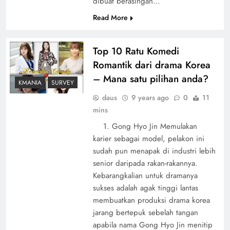
dibuat berasingan…
Read More
Top 10 Ratu Komedi
Romantik dari drama Korea
– Mana satu pilihan anda?
KMANIA
SURVEY
daus
9 years ago
0
11
mins
1. Gong Hyo Jin Memulakan
karier sebagai model, pelakon ini
sudah pun menapak di industri lebih
senior daripada rakan-rakannya.
Kebarangkalian untuk dramanya
sukses adalah agak tinggi lantas
membuatkan produksi drama korea
jarang bertepuk sebelah tangan
apabila nama Gong Hyo Jin menitip