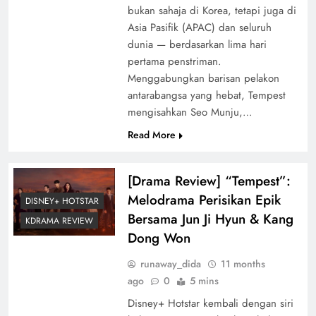
bukan sahaja di Korea, tetapi juga di
Asia Pasifik (APAC) dan seluruh
dunia — berdasarkan lima hari
pertama penstriman.
Menggabungkan barisan pelakon
antarabangsa yang hebat, Tempest
mengisahkan Seo Munju,…
Read More
[Drama Review] “Tempest”:
Melodrama Perisikan Epik
DISNEY+ HOTSTAR
Bersama Jun Ji Hyun & Kang
KDRAMA REVIEW
Dong Won
runaway_dida
11 months
ago
0
5 mins
Disney+ Hotstar kembali dengan siri