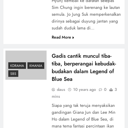
Hyun) kembali ke daratan selepas
Sim Chung ingin berenang ke lautan
semula. Jo Jung Suk memperkenalkan
dirinya sebagai duyung jantan yang
sudah duduk lama di…
Read More
Gadis cantik muncul tiba-
tiba, berperangai kebudak-
KDRAMA
KMANIA
budakan dalam Legend of
SBS
Blue Sea
daus
10 years ago
0
3
mins
Siapa yang tak teruja menyaksikan
gandingan Giana Jun dan Lee Min
Ho dalam Legend of Blue Sea, di
mana tema fantasi percintaan ikan