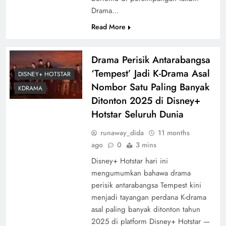
Drama…
Read More
Drama Perisik Antarabangsa
‘Tempest’ Jadi K-Drama Asal
DISNEY+ HOTSTAR
Nombor Satu Paling Banyak
KDRAMA
Ditonton 2025 di Disney+
Hotstar Seluruh Dunia
runaway_dida
11 months
ago
0
3 mins
Disney+ Hotstar hari ini
mengumumkan bahawa drama
perisik antarabangsa Tempest kini
menjadi tayangan perdana K-drama
asal paling banyak ditonton tahun
2025 di platform Disney+ Hotstar —