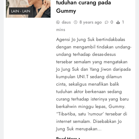
tuduhan curang pada
Gummy
LAIN - LAIN
daus
8 years ago
0
1
mins
Agensi Jo Jung Suk bertindakbalas
dengan mengambil tindakan undang-
undang terhadap desas-desus
tersebar semalam yang mengatakan
Jo Jung Suk dan Yang Jiwon daripada
kumpulan UNI.T sedang dilamun
cinta, sekaligus menafikan balik
tuduhan aktor berkenaan sedang
curang terhadap isterinya yang baru
berkahwin minggu lepas, Gummy.
“Tiba-tiba, satu ‘rumour’ tersebar di
internet semalam. Disebabkan Jo
Jung Suk merupakan…
Read More