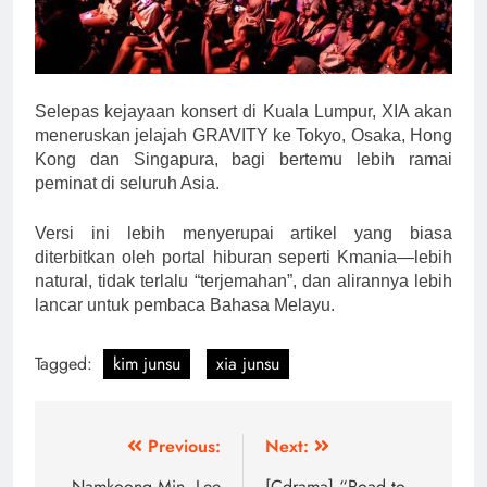
Selepas kejayaan konsert di Kuala Lumpur, XIA akan
meneruskan jelajah GRAVITY ke Tokyo, Osaka, Hong
Kong dan Singapura, bagi bertemu lebih ramai
peminat di seluruh Asia.
Versi ini lebih menyerupai artikel yang biasa
diterbitkan oleh portal hiburan seperti Kmania—lebih
natural, tidak terlalu “terjemahan”, dan alirannya lebih
lancar untuk pembaca Bahasa Melayu.
Tagged:
kim junsu
xia junsu
Post
Previous:
Next:
Namkoong Min, Lee
[Cdrama] “Road to