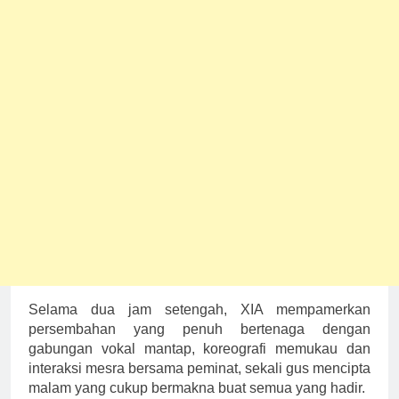
Selama dua jam setengah, XIA mempamerkan
persembahan yang penuh bertenaga dengan
gabungan vokal mantap, koreografi memukau dan
interaksi mesra bersama peminat, sekali gus mencipta
malam yang cukup bermakna buat semua yang hadir.