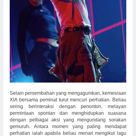
Selain persembahan yang mengagumkan, kemesraan
XIA bersama peminat turut mencuri perhatian. Beliau
sering berinteraksi dengan penonton, melayan
permintaan spontan dan menghidupkan suasana
dengan pelbagai aksi yang mengundang sorakan
gemuruh. Antara momen yang paling mendapat
perhatian ialah apabila beliau menari mengikut lagu