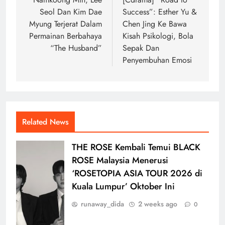
navigation
Seol Dan Kim Dae
Success”: Esther Yu &
Myung Terjerat Dalam
Chen Jing Ke Bawa
Permainan Berbahaya
Kisah Psikologi, Bola
“The Husband”
Sepak Dan
Penyembuhan Emosi
Related News
THE ROSE Kembali Temui BLACK
ROSE Malaysia Menerusi
‘ROSETOPIA ASIA TOUR 2026 di
Kuala Lumpur’ Oktober Ini
runaway_dida
2 weeks ago
0