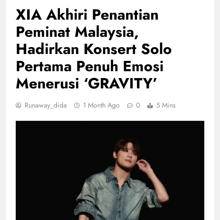
XIA Akhiri Penantian
Peminat Malaysia,
Hadirkan Konsert Solo
Pertama Penuh Emosi
Menerusi ‘GRAVITY’
Runaway_dida
1 Month Ago
0
5 Mins