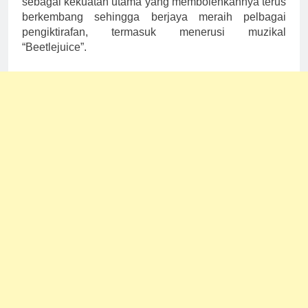
sebagai kekuatan utama yang membolehkannya terus
berkembang sehingga berjaya meraih pelbagai
pengiktirafan, termasuk menerusi muzikal
“Beetlejuice”.