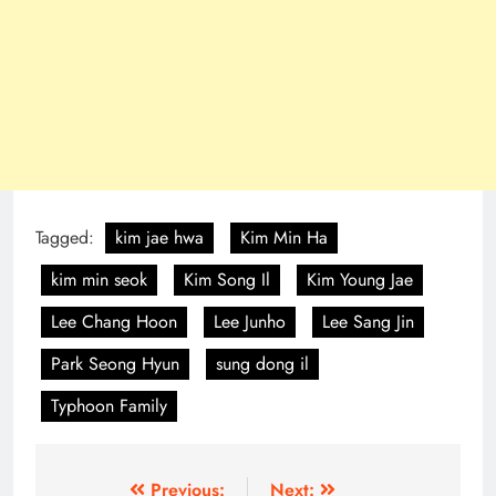
Tagged:
kim jae hwa
Kim Min Ha
kim min seok
Kim Song Il
Kim Young Jae
Lee Chang Hoon
Lee Junho
Lee Sang Jin
Park Seong Hyun
sung dong il
Typhoon Family
Post
Previous:
Next: