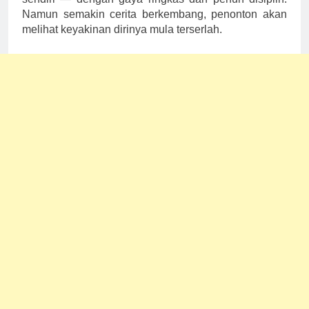
Namun semakin cerita berkembang, penonton akan
melihat keyakinan dirinya mula terserlah.