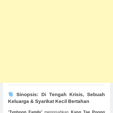
Sinopsis: Di Tengah Krisis, Sebuah
Keluarga & Syarikat Kecil Bertahan
“
Typhoon Family
” mengisahkan
Kang Tae Poong