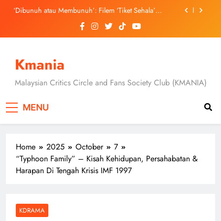
Skip
Jung Hae In dan Ha Young Terjerat Dalam Cinta,
to
Pembohongan dan Buruan Ketua Sindiket Jenayah di
“Our Sticky Love”
content
Skechers Lancar Kolaborasi Eksklusif Bersama DK,
SEUNGKWAN dan DINO SEVENTEEN
Duta Global Antarabangsa iQIYI, Cheng Lei Bakal
Kmania
Buat Penampilan Istimewa di Kuala Lumpur
September Ini
‘Dibunuh atau Membunuh’: Filem ‘Tiket Sehala’
Satukan Empat Negara Asia
Malaysian Critics Circle and Fans Society Club (KMANIA)
MENU
Home
2025
October
7
“Typhoon Family” – Kisah Kehidupan, Persahabatan &
Harapan Di Tengah Krisis IMF 1997
KDRAMA