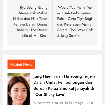
navigation
Ryu Seung Ryong
‘Would You Marry Me’
Menjelajah Makna
— Kisah Perkahwinan
Hidup dan Naik Turun
Palsu, Cinta Tiga Segi
Kerjaya Dalam Drama
dan Keserasian Manis
Baharu “The Dream
Antara Choi Woo Shik
Life of Mr. Kim”
& Jung So Min
Related News
Jung Hae In dan Ha Young Terjerat
Dalam Cinta, Pembohongan dan
Buruan Ketua Sindiket Jenayah di
“Our Sticky Love”
runaway_dida
12 hours ago
0