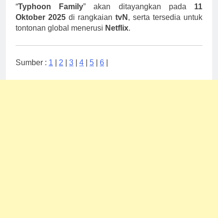
“
Typhoon Family
” akan ditayangkan pada
11
Oktober 2025
di rangkaian
tvN
, serta tersedia untuk
tontonan global menerusi
Netflix
.
Sumber :
1
|
2
|
3
|
4
|
5
|
6
|