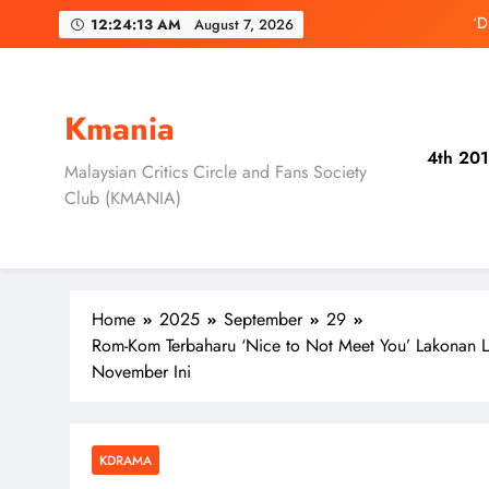
Skip
‘D
12:24:15 AM
August 7, 2026
to
3 Sebab Unt
content
Skechers Lanca
Kmania
Duta Global Antara
4th 201
Malaysian Critics Circle and Fans Society
Club (KMANIA)
‘D
3 Sebab Unt
Home
2025
September
29
Rom-Kom Terbaharu ‘Nice to Not Meet You’ Lakonan L
November Ini
KDRAMA