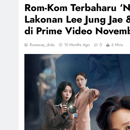
Rom-Kom Terbaharu ‘Ni
Lakonan Lee Jung Jae 
di Prime Video Novemb
Runaway_dida
10 Months Ago
0
6 Mins