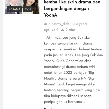
kembali ke skrin drama dan
bergandingan dengan
KDRAMA
TVN
YoonA
runaway_dida
5 years
ago
0
2 mins
Akhirnya, Lee Jong Suk akan
kembali semula ke skrin drama
selepas menamatkan khidmat tentera
pada Januari lepas. Lee Jong Suk dan
YoonA Girl’s Generation akan
membintangi drama terbaru tvN
untuk tahun 2022 bertajuk “Big
Mouth”. Drama terbaru tvN ‘Big
Mouse’ (tajuk kerja) mengisahkan
tentang seorang peguam yang tiba-
tiba hidupnya dikenali sebagai
penipu genius bernama…