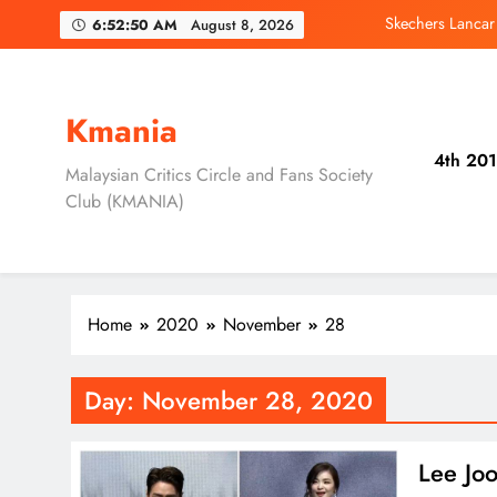
Skip
Skechers Lanca
6:52:51 AM
August 8, 2026
to
content
Duta Global Antara
Song Kang, Lee J
Kmania
4th 201
Jung Hae In dan
Malaysian Critics Circle and Fans Society
Club (KMANIA)
Skechers Lanca
Duta Global Antara
Home
2020
November
28
Day:
November 28, 2020
Lee Jo