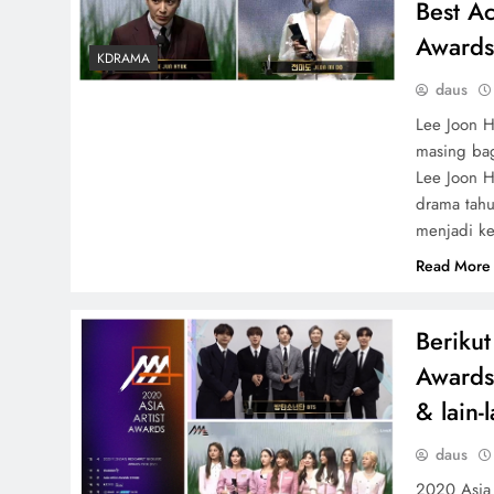
Best Ac
Award
KDRAMA
daus
Lee Joon H
masing bag
Lee Joon H
drama tahu
menjadi k
Read More
Beriku
Awards
& lain-l
daus
2020 Asia