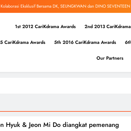
r Kolaborasi Eksklusif Bersama DK, SEUNGKWAN dan DINO SEVENTEEN
bangsa iQIYI, Cheng Lei Bakal Buat Penampilan Istimewa di Kuala Lumpur
September Ini
1st 2012 CariKdrama Awards
2nd 2013 CariKdrama
un Young dan Jang Gyuri Bawa Kisah Persahabatan, Cinta dan Persaingan
Dalam “Four Hands, Two Sonatas”
5 CariKdrama Awards
5th 2016 CariKdrama Awards
6t
 Ha Young Terjerat Dalam Cinta, Pembohongan dan Buruan Ketua Sindiket
Jenayah di “Our Sticky Love”
r Kolaborasi Eksklusif Bersama DK, SEUNGKWAN dan DINO SEVENTEEN
Our Partners
bangsa iQIYI, Cheng Lei Bakal Buat Penampilan Istimewa di Kuala Lumpur
September Ini
on Hyuk & Jeon Mi Do diangkat pemenang