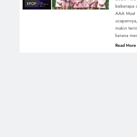
KPOP
beberapa 
AAA Most P
ucapannya,
makin teri
kerana me
Read More