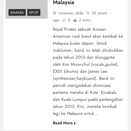
Malaysia
runaway_dida
10 years
KMANIA
KPOP
ago
0
2 mins
Royal Pirates sebuah Korean-
American rock band akan kembali ke
Malaysia bulan depan. Untuk
makluman, band ini telah ditubuhkan
pada tahun 2013 dan dianggotai
oleh Kim Moon-chul (vocals,guitar),
EXSY (drums) dan James Lee
(synthesizer/keyboard). Band ini
pernah mengadakan showcase
pertama mereka di Kota Kinabalu
dan Kuala Lumpur pada pertengahan
tahun 2015. Kini, mereka kembali
lagi ke Malaysia untuk…
Read More