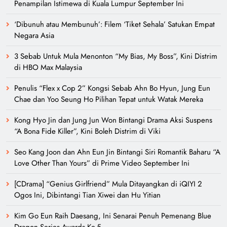
Penampilan Istimewa di Kuala Lumpur September Ini
‘Dibunuh atau Membunuh’: Filem ‘Tiket Sehala’ Satukan Empat
Negara Asia
3 Sebab Untuk Mula Menonton “My Bias, My Boss”, Kini Distrim
di HBO Max Malaysia
Penulis “Flex x Cop 2” Kongsi Sebab Ahn Bo Hyun, Jung Eun
Chae dan Yoo Seung Ho Pilihan Tepat untuk Watak Mereka
Kong Hyo Jin dan Jung Jun Won Bintangi Drama Aksi Suspens
“A Bona Fide Killer”, Kini Boleh Distrim di Viki
Seo Kang Joon dan Ahn Eun Jin Bintangi Siri Romantik Baharu “A
Love Other Than Yours” di Prime Video September Ini
[CDrama] “Genius Girlfriend” Mula Ditayangkan di iQIYI 2
Ogos Ini, Dibintangi Tian Xiwei dan Hu Yitian
Kim Go Eun Raih Daesang, Ini Senarai Penuh Pemenang Blue
Dragon Series Awards Ke-5